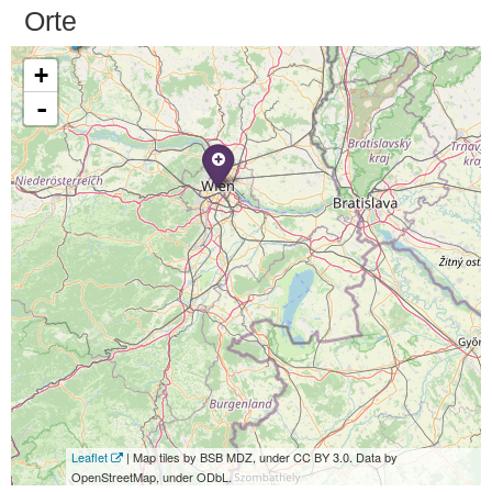
Orte
+
-
Leaflet
| Map tiles by BSB MDZ, under CC BY 3.0. Data by
OpenStreetMap, under ODbL.