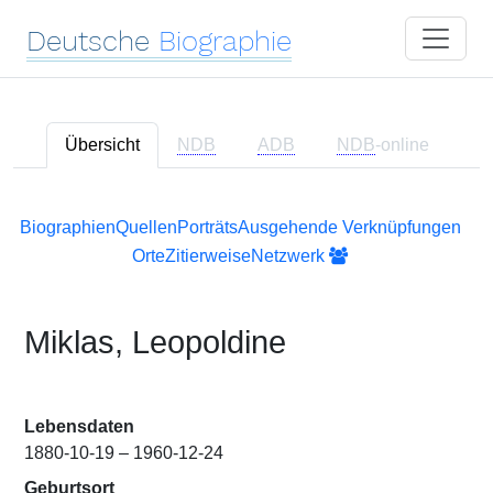
Deutsche
Biographie
Übersicht
NDB
ADB
NDB
-online
Biographien
Quellen
Porträts
Ausgehende Verknüpfungen
Orte
Zitierweise
Netzwerk
Miklas, Leopoldine
Lebensdaten
1880-10-19 – 1960-12-24
Geburtsort