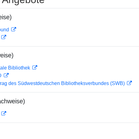
ise)
rbund
D
eise)
ale Bibliothek
 D
rag des Südwestdeutschen Bibliotheksverbundes (SWB)
achweise)
D