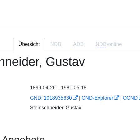
Übersicht
NDB
ADB
NDB
-online
hneider, Gustav
1899-04-26 – 1981-05-18
GND: 1018935630
|
GND-Explorer
|
OGND
Steinschneider, Gustav
e Angebote