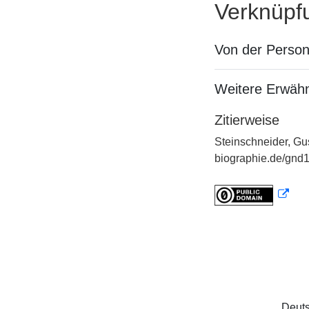
Verknüpf
Von der Perso
Weitere Erwäh
Zitierweise
Steinschneider, Gu
biographie.de/gnd1
Deuts