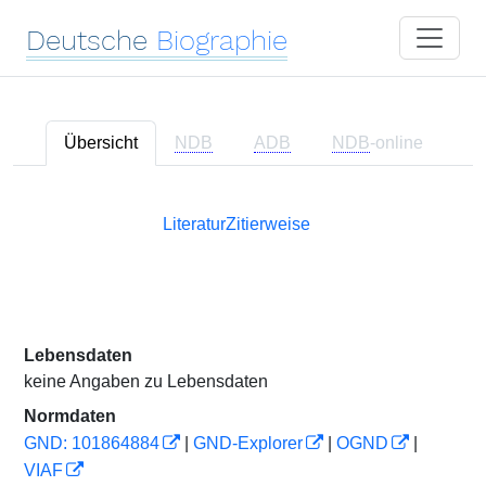
Deutsche
Biographie
Übersicht
NDB
ADB
NDB
-online
Literatur
Zitierweise
Lebensdaten
keine Angaben zu Lebensdaten
Normdaten
GND: 101864884
|
GND-Explorer
|
OGND
|
VIAF