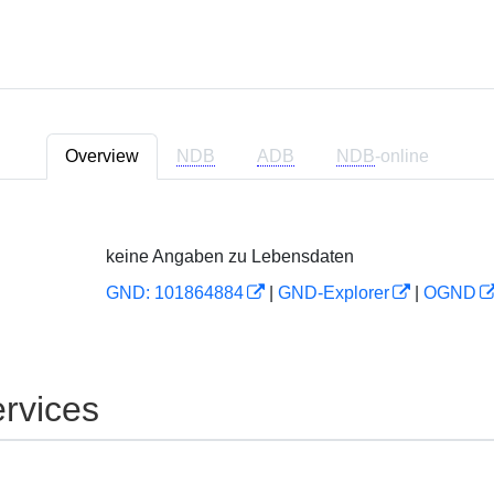
Overview
NDB
ADB
NDB
-online
keine Angaben zu Lebensdaten
GND: 101864884
|
GND-Explorer
|
OGND
rvices