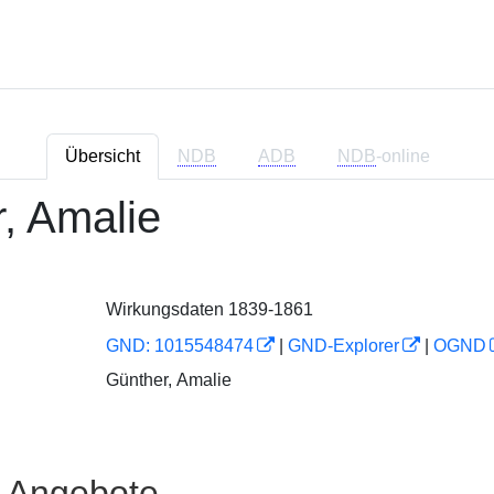
Übersicht
NDB
ADB
NDB
-online
r, Amalie
Wirkungsdaten 1839-1861
GND: 1015548474
|
GND-Explorer
|
OGND
Günther, Amalie
e Angebote