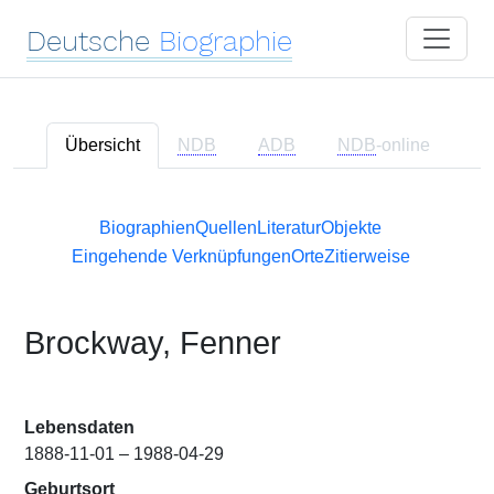
Deutsche
Biographie
Übersicht
NDB
ADB
NDB
-online
Biographien
Quellen
Literatur
Objekte
Eingehende Verknüpfungen
Orte
Zitierweise
Brockway, Fenner
Lebensdaten
1888-11-01 – 1988-04-29
Geburtsort