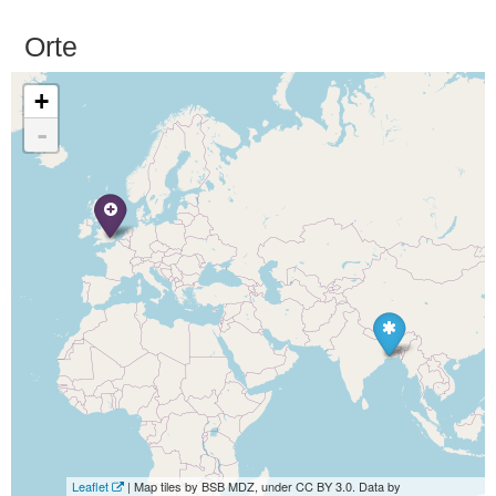
Orte
+
-
Leaflet
| Map tiles by BSB MDZ, under CC BY 3.0. Data by