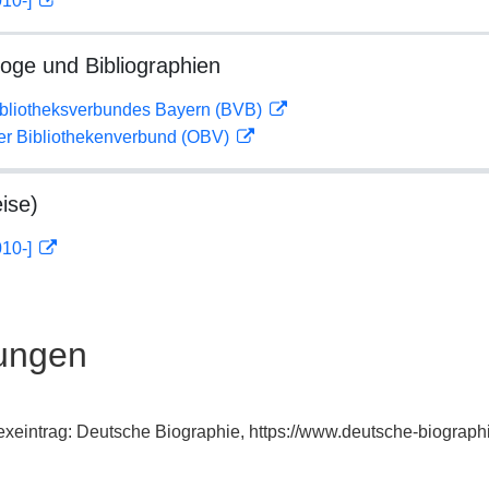
010-]
loge und Bibliographien
ibliotheksverbundes Bayern (BVB)
her Bibliothekenverbund (OBV)
ise)
010-]
ungen
dexeintrag: Deutsche Biographie, https://www.deutsche-biogra