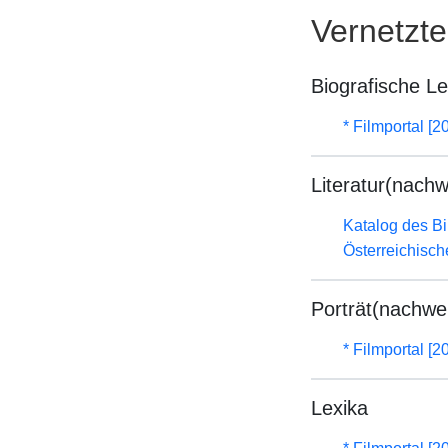
Vernetzt
Biografische L
* Filmportal [2
Literatur(nachw
Katalog des B
Österreichisc
Porträt(nachwe
* Filmportal [2
Lexika