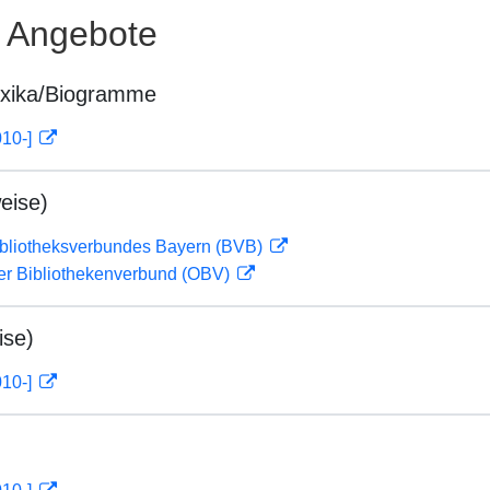
e Angebote
exika/Biogramme
010-]
eise)
ibliotheksverbundes Bayern (BVB)
her Bibliothekenverbund (OBV)
ise)
010-]