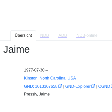
Übersicht
NDB
ADB
NDB
-online
, Jaime
1977-07-30 –
Kinston, North Carolina, USA
GND: 1013307658
|
GND-Explorer
|
OGND
Pressly, Jaime