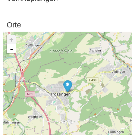
Orte
+
-