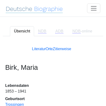
Deutsche
Biographie
Übersicht
NDB
ADB
NDB
-online
Literatur
Orte
Zitierweise
Birk, Maria
Lebensdaten
1853 – 1941
Geburtsort
Trossingen