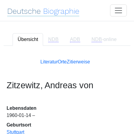
Deutsche
Biographie
Übersicht
NDB
ADB
NDB
-online
Literatur
Orte
Zitierweise
Zitzewitz, Andreas von
Lebensdaten
1960-01-14 –
Geburtsort
Stuttgart