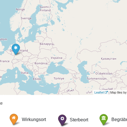
Leaflet
| Map tiles 
te
Wirkungsort
Sterbeort
Begräbn