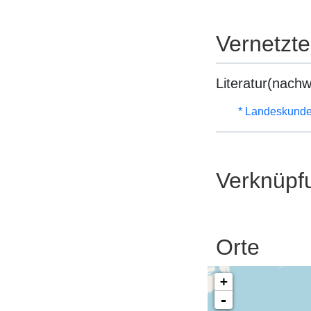
Vernetzt
Literatur(nachw
* Landeskunde
Verknüpf
Orte
+
-