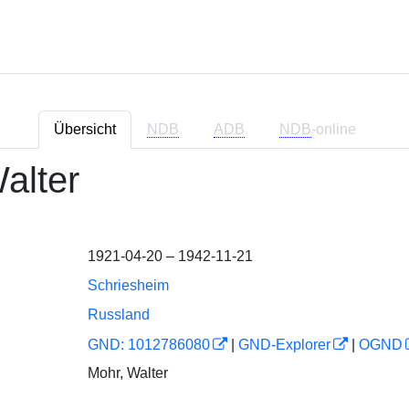
Übersicht
NDB
ADB
NDB
-online
alter
1921-04-20 – 1942-11-21
Schriesheim
Russland
GND: 1012786080
|
GND-Explorer
|
OGND
Mohr, Walter