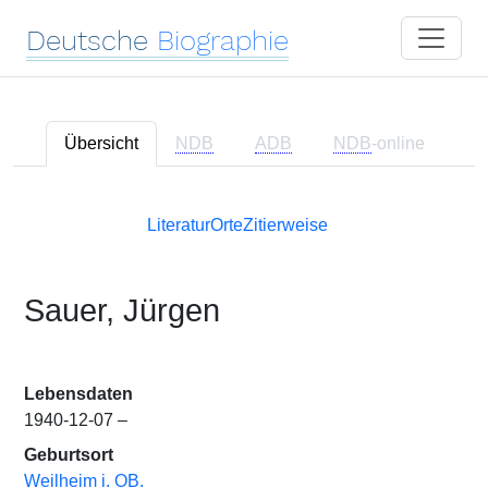
Deutsche
Biographie
Übersicht
NDB
ADB
NDB
-online
Literatur
Orte
Zitierweise
Sauer, Jürgen
Lebensdaten
1940-12-07 –
Geburtsort
Weilheim i. OB.