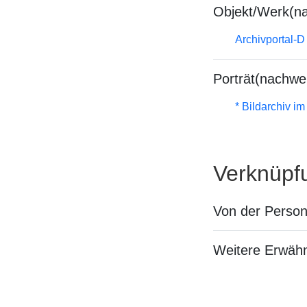
Objekt/Werk(n
Archivportal-
Porträt(nachwe
* Bildarchiv i
Verknüpf
Von der Perso
Weitere Erwäh