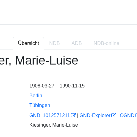
Übersicht
NDB
ADB
NDB
-online
er, Marie-Luise
1908-03-27 – 1990-11-15
Berlin
Tübingen
GND: 1012571211
|
GND-Explorer
|
OGND
Kiesinger, Marie-Luise