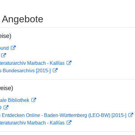
e Angebote
ise)
rbund
D
teraturarchiv Marbach - Kallías
s Bundesarchivs [2015-]
eise)
ale Bibliothek
 D
 Entdecken Online - Baden-Württemberg (LEO-BW) [2015-]
teraturarchiv Marbach - Kallías