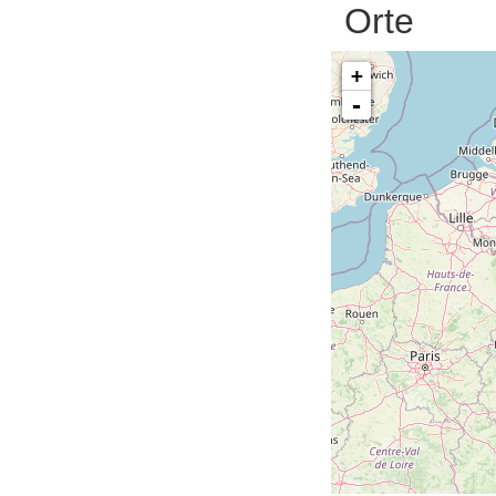
Orte
+
-