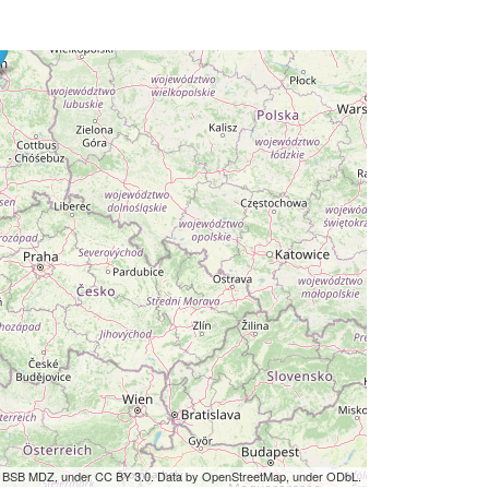
by BSB MDZ, under CC BY 3.0. Data by OpenStreetMap, under ODbL.