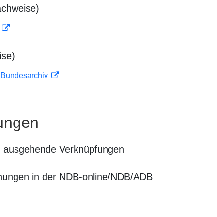
achweise)
D
ise)
m Bundesarchiv
ungen
n ausgehende Verknüpfungen
nungen in der NDB-online/NDB/ADB