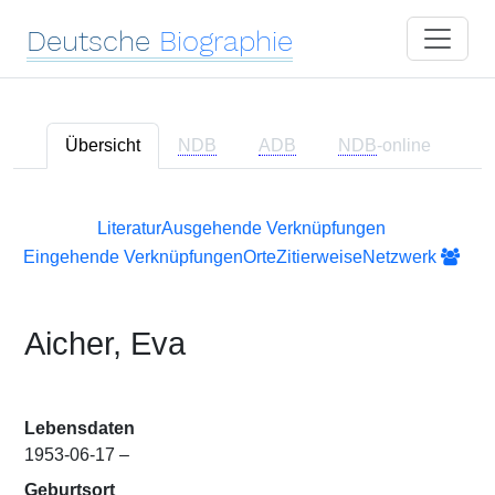
Deutsche
Biographie
Übersicht
NDB
ADB
NDB
-online
Literatur
Ausgehende Verknüpfungen
Eingehende Verknüpfungen
Orte
Zitierweise
Netzwerk
Aicher, Eva
Lebensdaten
1953-06-17 –
Geburtsort