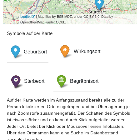
Leaflet
| Map tiles by BSB MDZ, under CC BY 3.0. Data by
OpenStreetMap, under ODbL.
Symbole auf der Karte
Geburtsort
Wirkungsort
Sterbeort
Begräbnisort
Auf der Karte werden im Anfangszustand bereits alle zu der
Person lokalisierten Orte eingetragen und bei Überlagerung je
nach Zoomstufe zusammengefaßt. Der Schatten des Symbols
ist etwas stärker und es kann durch Klick aufgefaltet werden.
Jeder Ort bietet bei Klick oder Mouseover einen Infokasten.
Über den Ortsnamen kann eine Suche im Datenbestand
ausgelöst werden.