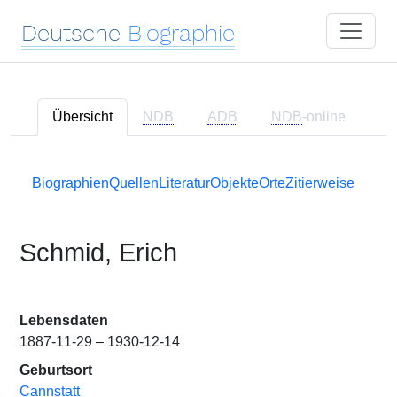
Deutsche
Biographie
Übersicht
NDB
ADB
NDB
-online
Biographien
Quellen
Literatur
Objekte
Orte
Zitierweise
Schmid, Erich
Lebensdaten
1887-11-29 – 1930-12-14
Geburtsort
Cannstatt