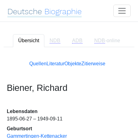
Deutsche
Biographie
Übersicht
NDB
ADB
NDB
-online
Quellen
Literatur
Objekte
Zitierweise
Biener, Richard
Lebensdaten
1895-06-27 – 1949-09-11
Geburtsort
Gammertingen-Kettenacker