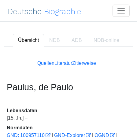
Deutsche
Biographie
Übersicht
NDB
ADB
NDB
-online
Quellen
Literatur
Zitierweise
Paulus, de Paulo
Lebensdaten
[15. Jh.] –
Normdaten
GND: 100957110
|
GND-Explorer
|
OGND
|