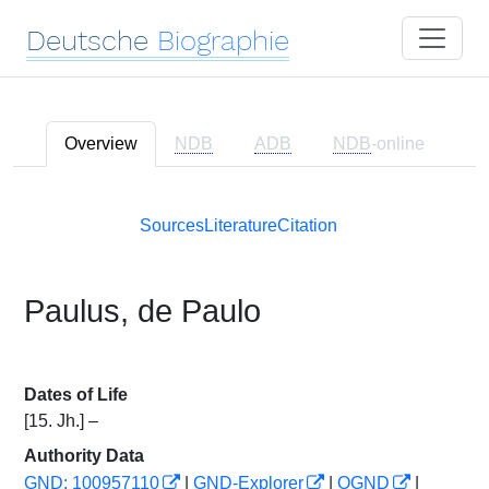
Deutsche
Biographie
Overview
NDB
ADB
NDB
-online
Sources
Literature
Citation
Paulus, de Paulo
Dates of Life
[15. Jh.] –
Authority Data
GND: 100957110
|
GND-Explorer
|
OGND
|