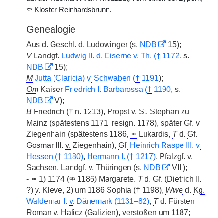
⚰
Kloster Reinhardsbrunn.
Genealogie
Aus d.
Geschl.
d. Ludowinger (s.
NDB
15);
V
Landgf.
Ludwig II. d. Eiserne
v.
Th.
(
†
1172
, s.
NDB
15);
M
Jutta (Claricia)
v.
Schwaben (
†
1191
);
Om
Kaiser
Friedrich I. Barbarossa (
†
1190
, s.
NDB
V);
B
Friedrich (
†
n.
1213), Propst
v.
St.
Stephan zu
Mainz (spätestens 1171, resign. 1178), später
Gf.
v.
Ziegenhain (spätestens 1186,
⚭
Lukardis,
T
d.
Gf.
Gosmar III.
v.
Ziegenhain),
Gf.
Heinrich Raspe III.
v.
Hessen (
†
1180)
,
Hermann I. (
†
1217)
,
Pfalzgf.
v.
Sachsen,
Landgf.
v.
Thüringen (s.
NDB
VIII);
-
⚭
1) 1174 (
⚮
1186) Margarete,
T
d.
Gf.
(Dietrich II.
?)
v.
Kleve, 2) um 1186 Sophia (
†
1198),
Wwe
d.
Kg.
Waldemar I.
v.
Dänemark (1131–82)
,
T
d. Fürsten
Roman
v.
Halicz (Galizien), verstoßen um 1187;