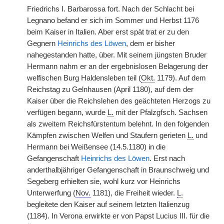
Friedrichs I. Barbarossa fort. Nach der Schlacht bei
Legnano befand er sich im Sommer und Herbst 1176
beim Kaiser in Italien. Aber erst spät trat er zu den
Gegnern
Heinrichs des Löwen
, dem er bisher
nahegestanden hatte, über. Mit seinem jüngsten Bruder
Hermann nahm er an der ergebnislosen Belagerung der
welfischen Burg Haldensleben teil (
Okt.
1179). Auf dem
Reichstag zu Gelnhausen (April 1180), auf dem der
Kaiser über die Reichslehen des geächteten Herzogs zu
verfügen begann, wurde
L.
mit der Pfalzgfsch. Sachsen
als zweitem Reichsfürstentum belehnt. In den folgenden
Kämpfen zwischen Welfen und Staufern gerieten
L.
und
Hermann bei Weißensee (14.5.1180) in die
Gefangenschaft
Heinrichs des Löwen
. Erst nach
anderthalbjähriger Gefangenschaft in Braunschweig und
Segeberg erhielten sie, wohl kurz vor Heinrichs
Unterwerfung (
Nov.
1181), die Freiheit wieder.
L.
begleitete den Kaiser auf seinem letzten Italienzug
(1184). In Verona erwirkte er von Papst Lucius III. für die