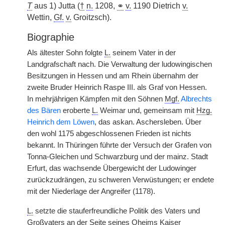
T
aus 1) Jutta (
†
n.
1208,
⚭
v.
1190 Dietrich
v.
Wettin,
Gf.
v.
Groitzsch).
Biographie
Als ältester Sohn folgte
L.
seinem Vater in der
Landgrafschaft nach. Die Verwaltung der ludowingischen
Besitzungen in Hessen und am Rhein übernahm der
zweite Bruder Heinrich Raspe III. als Graf von Hessen.
In mehrjährigen Kämpfen mit den Söhnen
Mgf.
Albrechts
des Bären
eroberte
L.
Weimar und, gemeinsam mit
Hzg.
Heinrich dem Löwen
, das askan. Aschersleben. Über
den wohl 1175 abgeschlossenen Frieden ist nichts
bekannt. In Thüringen führte der Versuch der Grafen von
Tonna-Gleichen und Schwarzburg und der mainz. Stadt
Erfurt, das wachsende Übergewicht der Ludowinger
zurückzudrängen, zu schweren Verwüstungen; er endete
mit der Niederlage der Angreifer (1178).
L.
setzte die stauferfreundliche Politik des Vaters und
Großvaters an der Seite seines Oheims Kaiser