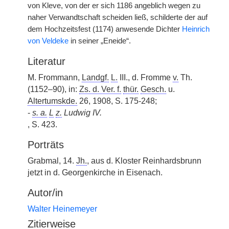
von Kleve, von der er sich 1186 angeblich wegen zu
naher Verwandtschaft scheiden ließ, schilderte der auf
dem Hochzeitsfest (1174) anwesende Dichter
Heinrich
von Veldeke
in seiner „Eneide“.
Literatur
M. Frommann,
Landgf.
L.
III., d. Fromme
v.
Th.
(1152–90), in:
Zs. d. Ver. f.
thür.
Gesch.
u.
Altertumskde.
26, 1908, S. 175-248;
-
s. a.
L
z.
Ludwig IV.
, S. 423.
Porträts
Grabmal, 14.
Jh.
, aus d. Kloster Reinhardsbrunn
jetzt in d. Georgenkirche in Eisenach.
Autor/in
Walter Heinemeyer
Zitierweise