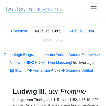
Deutsche
Biographie
Übersicht
NDB
15 (1987)
ADB
19 (1884)
NDB
-online
Genealogie
Biographie
Literatur
Porträts
Autor/in
Zitierweise
Netzwerk
RDF
Druckfassung
Druckvorlage
vorheriger Artikel
folgender Artikel
Scan
Ludwig III.
der Fromme
Landgraf von Thüringen,
*
1151 oder 1152,
†
16.10.1190
auf der Rückfahrt vom Kreuzzug von Akkon bei Zypern,