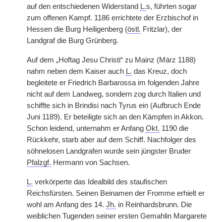
auf den entschiedenen Widerstand
L.
s, führten sogar
zum offenen Kampf. 1186 errichtete der Erzbischof in
Hessen die Burg Heiligenberg (
östl.
Fritzlar), der
Landgraf die Burg Grünberg.
Auf dem „Hoftag Jesu Christi“ zu Mainz (März 1188)
nahm neben dem Kaiser auch
L.
das Kreuz, doch
begleitete er Friedrich Barbarossa im folgenden Jahre
nicht auf dem Landweg, sondern zog durch Italien und
schiffte sich in Brindisi nach Tyrus ein (Aufbruch Ende
Juni 1189). Er beteiligte sich an den Kämpfen in Akkon.
Schon leidend, unternahm er Anfang
Okt.
1190 die
Rückkehr, starb aber auf dem Schiff. Nachfolger des
söhnelosen Landgrafen wurde sein jüngster Bruder
Pfalzgf.
Hermann von Sachsen.
L.
verkörperte das Idealbild des staufischen
Reichsfürsten. Seinen Beinamen der Fromme erhielt er
wohl am Anfang des 14.
Jh.
in Reinhardsbrunn. Die
weiblichen Tugenden seiner ersten Gemahlin Margarete