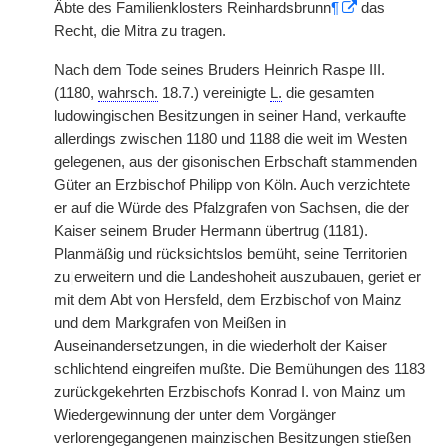
Äbte des Familienklosters Reinhardsbrunn
¶
das
Recht, die Mitra zu tragen.
Nach dem Tode seines Bruders Heinrich Raspe III.
(1180,
wahrsch.
18.7.) vereinigte
L.
die gesamten
ludowingischen Besitzungen in seiner Hand, verkaufte
allerdings zwischen 1180 und 1188 die weit im Westen
gelegenen, aus der gisonischen Erbschaft stammenden
Güter an Erzbischof Philipp von Köln. Auch verzichtete
er auf die Würde des Pfalzgrafen von Sachsen, die der
Kaiser seinem Bruder Hermann übertrug (1181).
Planmäßig und rücksichtslos bemüht, seine Territorien
zu
|
erweitern und die Landeshoheit auszubauen, geriet er
mit dem Abt von Hersfeld, dem Erzbischof von Mainz
und dem Markgrafen von Meißen in
Auseinandersetzungen, in die wiederholt der Kaiser
schlichtend eingreifen mußte. Die Bemühungen des 1183
zurückgekehrten Erzbischofs Konrad I. von Mainz um
Wiedergewinnung der unter dem Vorgänger
verlorengegangenen mainzischen Besitzungen stießen