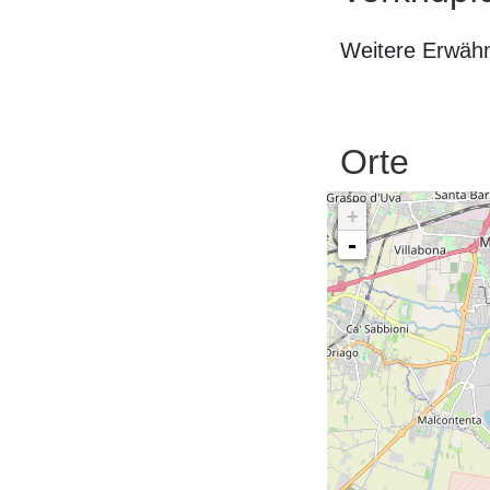
Weitere Erwäh
Orte
+
-