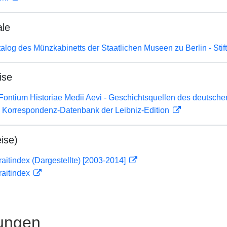
ale
atalog des Münzkabinetts der Staatlichen Museen zu Berlin - Sti
ise
Fontium Historiae Medii Aevi - Geschichtsquellen des deutsche
 Korrespondenz-Datenbank der Leibniz-Edition
ise)
traitindex (Dargestellte) [2003-2014]
traitindex
ungen