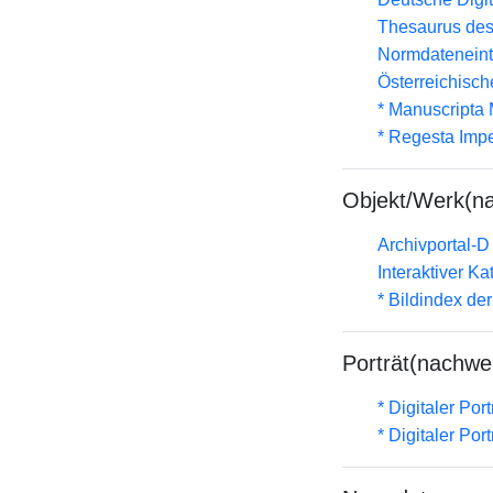
Thesaurus des
Normdateneint
Österreichisc
* Manuscripta
* Regesta Impe
Objekt/Werk(n
Archivportal-
Interaktiver K
* Bildindex de
Porträt(nachwe
* Digitaler Por
* Digitaler Por