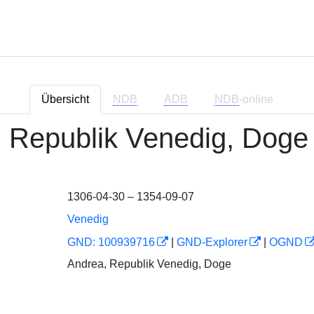
Übersicht
NDB
ADB
NDB
-online
 Republik Venedig, Doge
1306-04-30 – 1354-09-07
Venedig
GND: 100939716
|
GND-Explorer
|
OGND
Andrea, Republik Venedig, Doge