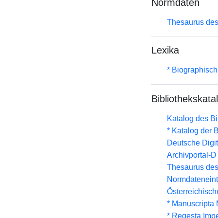
Normdaten
Thesaurus des
Lexika
* Biographisc
Bibliothekskata
Katalog des B
* Katalog der
Deutsche Digit
Archivportal-
Thesaurus des
Normdateneint
Österreichisc
* Manuscripta
* Regesta Impe