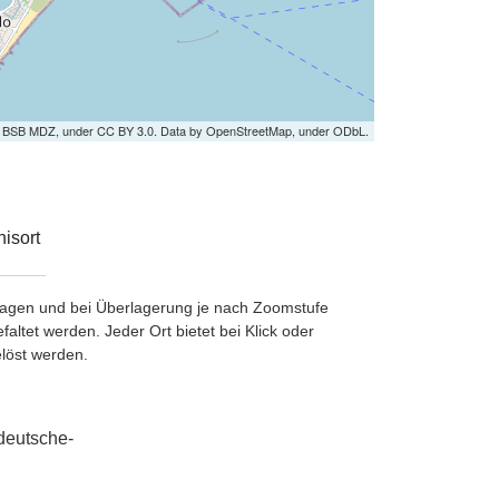
by BSB MDZ, under CC BY 3.0. Data by OpenStreetMap, under ODbL.
isort
etragen und bei Überlagerung je nach Zoomstufe
ltet werden. Jeder Ort bietet bei Klick oder
löst werden.
deutsche-