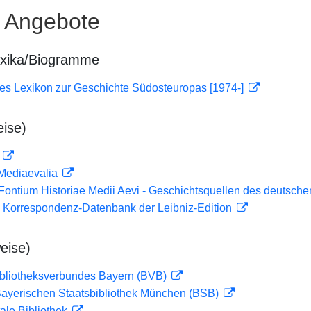
e Angebote
exika/Biogramme
hes Lexikon zur Geschichte Südosteuropas [1974-]
ise)
D
 Mediaevalia
Fontium Historiae Medii Aevi - Geschichtsquellen des deutsche
 Korrespondenz-Datenbank der Leibniz-Edition
eise)
ibliotheksverbundes Bayern (BVB)
 Bayerischen Staatsbibliothek München (BSB)
ale Bibliothek