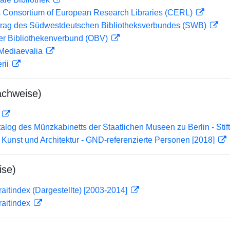
 Consortium of European Research Libraries (CERL)
rag des Südwestdeutschen Bibliotheksverbundes (SWB)
her Bibliothekenverbund (OBV)
 Mediaevalia
rii
achweise)
D
atalog des Münzkabinetts der Staatlichen Museen zu Berlin - Sti
r Kunst und Architektur - GND-referenzierte Personen [2018]
ise)
traitindex (Dargestellte) [2003-2014]
traitindex