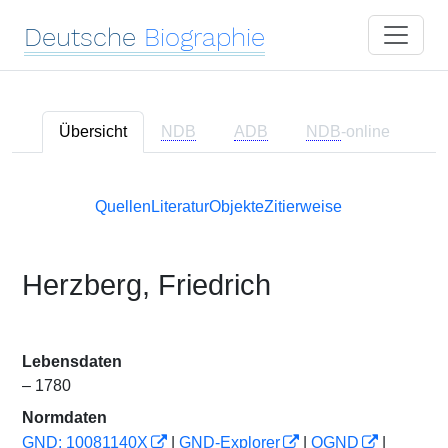
Deutsche
Biographie
Übersicht
NDB
ADB
NDB
-online
Quellen
Literatur
Objekte
Zitierweise
Herzberg, Friedrich
Lebensdaten
– 1780
Normdaten
GND: 10081140X
|
GND-Explorer
|
OGND
|