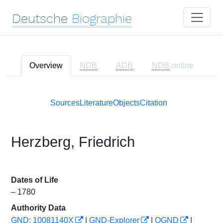
Deutsche
Biographie
Overview
NDB
ADB
NDB
-online
Sources
Literature
Objects
Citation
Herzberg, Friedrich
Dates of Life
– 1780
Authority Data
GND: 10081140X
|
GND-Explorer
|
OGND
|