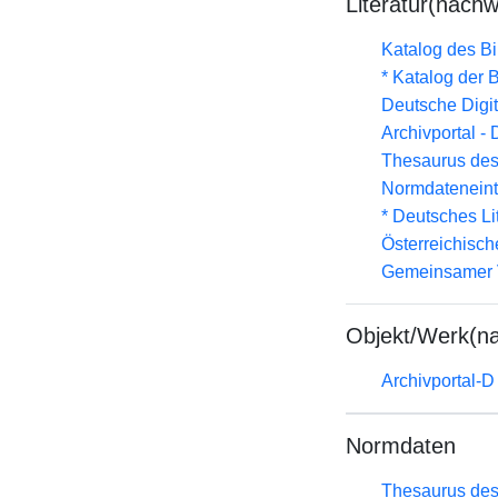
Literatur(nachw
Katalog des B
* Katalog der
Deutsche Digit
Archivportal -
Thesaurus des
Normdateneint
* Deutsches Li
Österreichisc
Gemeinsamer 
Objekt/Werk(n
Archivportal-
Normdaten
Thesaurus des