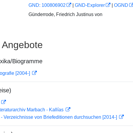
GND: 100806902
|
GND-Explorer
|
OGND
Günderrode, Friedrich Justinus von
e Angebote
exika/Biogramme
ografie [2004-]
ise)
D
teraturarchiv Marbach - Kallías
- Verzeichnisse von Briefeditionen durchsuchen [2014-]