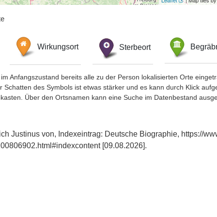
Leaflet
| Map tiles 
te
Wirkungsort
Sterbeort
Begräbn
im Anfangszustand bereits alle zu der Person lokalisierten Orte eing
chatten des Symbols ist etwas stärker und es kann durch Klick aufgefa
okasten. Über den Ortsnamen kann eine Suche im Datenbestand ausge
ich Justinus von, Indexeintrag: Deutsche Biographie, https://w
00806902.html#indexcontent [09.08.2026].