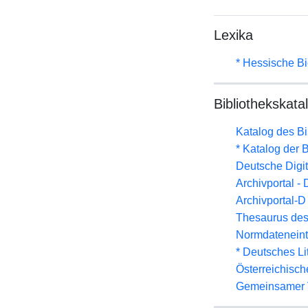
Lexika
* Hessische Bi
Bibliothekskata
Katalog des B
* Katalog der
Deutsche Digit
Archivportal -
Archivportal-
Thesaurus des
Normdateneint
* Deutsches Li
Österreichisc
Gemeinsamer 