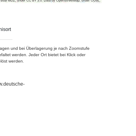
by BSB MDZ, under CC BY 3.0. Data by OpenStreetMap, under ODbL.
isort
etragen und bei Überlagerung je nach Zoomstufe
ltet werden. Jeder Ort bietet bei Klick oder
löst werden.
ww.deutsche-