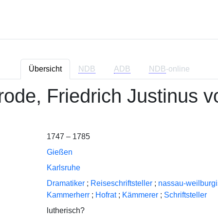
Übersicht
NDB
ADB
NDB
-online
ode, Friedrich Justinus v
1747 – 1785
Gießen
Karlsruhe
Dramatiker
;
Reiseschriftsteller
;
nassau-weilburgi
Kammerherr
;
Hofrat
;
Kämmerer
;
Schriftsteller
lutherisch?