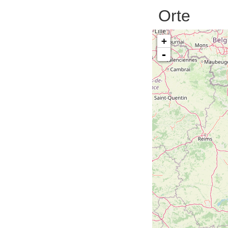
Orte
+
-