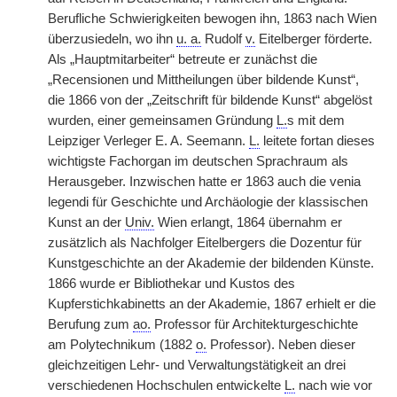
Berufliche Schwierigkeiten bewogen ihn, 1863 nach Wien
überzusiedeln, wo ihn
u. a.
Rudolf
v.
Eitelberger förderte.
Als „Hauptmitarbeiter“ betreute er zunächst die
„Recensionen und Mittheilungen über bildende Kunst“,
die 1866 von der „Zeitschrift für bildende Kunst“ abgelöst
wurden, einer gemeinsamen Gründung
L.
s mit dem
Leipziger Verleger E. A. Seemann.
L.
leitete fortan dieses
wichtigste Fachorgan im deutschen Sprachraum als
Herausgeber. Inzwischen hatte er 1863 auch die venia
legendi für Geschichte und Archäologie der klassischen
Kunst an der
Univ.
Wien erlangt, 1864 übernahm er
zusätzlich als Nachfolger Eitelbergers die Dozentur für
Kunstgeschichte an der Akademie der bildenden Künste.
1866 wurde er Bibliothekar und Kustos des
Kupferstichkabinetts an der Akademie, 1867 erhielt er die
Berufung zum
ao.
Professor für Architekturgeschichte
am Polytechnikum (1882
o.
Professor). Neben dieser
gleichzeitigen Lehr- und Verwaltungstätigkeit an drei
verschiedenen Hochschulen entwickelte
L.
nach wie vor