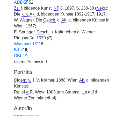
ADB
52;
Zs.
f. bildende Kunst,
NF
8, 1897, S. 233-38 (
Nekr.
);
Die
k. k.
Ak.
d. bildenden Künste 1892-1917, 1917;
W. Wagner, Die
Gesch.
d.
Ak.
d. bildenden Künste in
Wien, 1967;
E. Springer,
Gesch.
u. Kulturleben d. Wiener
Ringstraße, 1979
(
P
)
;
Wurzbach
16;
BJ
II;
ÖBL
;
eigene Archivstud.
Porträts
Ölgem.
v.
J. V. Krämer, 1888 (Wien,
Ak.
d. bildenden
Künste);
Relief
v.
R. Weyr, 1903 (am Grabmal
L.
s auf d.
Wiener Zentralfriedhof).
Autor/in