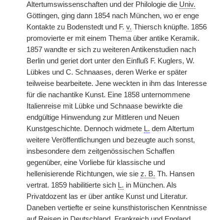
Altertumswissenschaften und der Philologie die
Univ.
Göttingen, ging dann 1854 nach München, wo er enge
Kontakte zu Bodenstedt und F.
v.
Thiersch knüpfte. 1856
promovierte er mit einem Thema über antike Keramik.
1857 wandte er sich zu weiteren Antikenstudien nach
Berlin und geriet dort unter den Einfluß F. Kuglers, W.
Lübkes und C. Schnaases, deren Werke er später
teilweise bearbeitete. Jene weckten in ihm das Interesse
für die nachantike Kunst. Eine 1858 unternommene
Italienreise mit Lübke und Schnaase bewirkte die
endgültige Hinwendung zur Mittleren und Neuen
Kunstgeschichte. Dennoch widmete
L.
dem Altertum
weitere Veröffentlichungen und bezeugte auch sonst,
insbesondere dem zeitgenössischen Schaffen
gegenüber, eine Vorliebe für klassische und
hellenisierende Richtungen, wie sie
z. B.
Th. Hansen
vertrat. 1859 habilitierte sich
L.
in München. Als
Privatdozent las er über antike Kunst und Literatur.
Daneben vertiefte er seine kunsthistorischen Kenntnisse
auf Reisen in Deutschland, Frankreich und England.