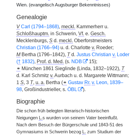
Wien. (evangelisch Augsburger Bekenntnisses)
Genealogie
V
Carl (1794–1868)
,
meckl.
Kammerherr u.
Schloßhauptm.
in Schwerin,
Vf.
e.
Gesch.
Mecklenburgs,
S
d.
meckl.
Oberforstmeisters
Christian (1766–94)
u. d. Charlotte
v.
Roeder;
M
Bertha (1796–1842),
T
d.
Justus Christian
v.
Loder
(
†
1832)
,
Prof. d. Med.
(s.
NDB
15);
⚭
München 1861 Sieglinde (Linda, 1832–1922),
T
d. Karl Schmitz
v.
Aurbach u. d. Margarete Wittmann;
1
S
, 3
T
,
u. a.
Bertha (
⚭
Gustav
Rr.
v.
Leon, 1839–
98
, Großindustrieller, s.
ÖBL
).
Biographie
Die schon früh belegten literarisch-historischen
Neigungen
L.
s wurden von seinem Vater beeinflußt.
Nach dem Besuch der Bürgerschule und 1843-51 des
Gymnasiums in Schwerin bezog
L.
zum Studium der