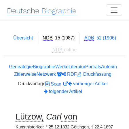
Deutsche
Biographie
Übersicht
NDB
15 (1987)
ADB
52 (1906)
NDB
-online
Genealogie
Biographie
Werke
Literatur
Porträts
Autor/in
Zitierweise
Netzwerk
RDF
Druckfassung
Druckvorlage
vorheriger Artikel
Scan
folgender Artikel
Lützow,
Carl
von
Kunsthistoriker,
*
25.12.1832 Göttingen,
†
22.4.1897