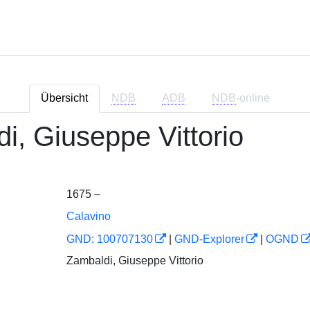
Übersicht
NDB
ADB
NDB
-online
i, Giuseppe Vittorio
1675 –
Calavino
GND: 100707130
|
GND-Explorer
|
OGND
Zambaldi, Giuseppe Vittorio