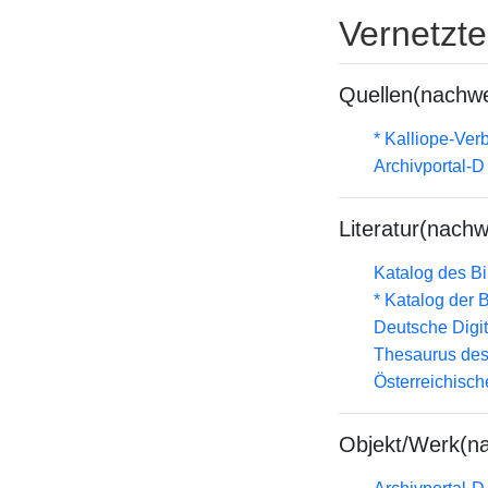
Vernetzt
Quellen(nachwe
* Kalliope-Ve
Archivportal-
Literatur(nachw
Katalog des B
* Katalog der
Deutsche Digit
Thesaurus des
Österreichisc
Objekt/Werk(n