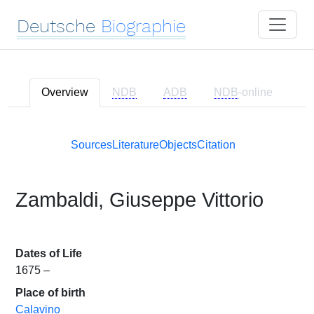
Deutsche
Biographie
Overview
NDB
ADB
NDB
-online
Sources
Literature
Objects
Citation
Zambaldi, Giuseppe Vittorio
Dates of Life
1675 –
Place of birth
Calavino