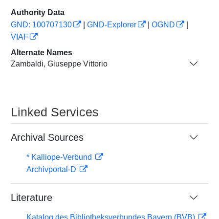
Authority Data
GND: 100707130
|
GND-Explorer
|
OGND
|
VIAF
Alternate Names
Zambaldi, Giuseppe Vittorio
Linked Services
Archival Sources
* Kalliope-Verbund
Archivportal-D
Literature
Katalog des Bibliotheksverbundes Bayern (BVB)