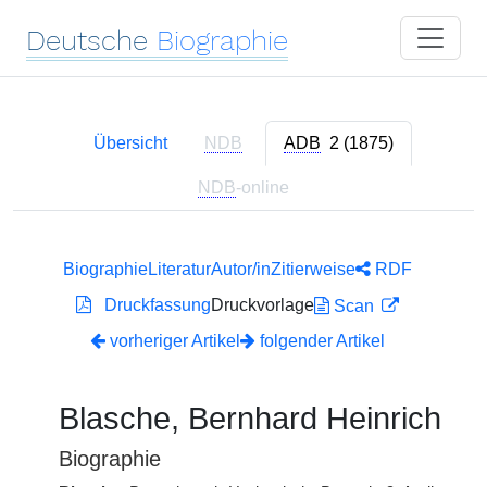
Deutsche
Biographie
Übersicht
NDB
ADB
2 (1875)
NDB
-online
Biographie
Literatur
Autor/in
Zitierweise
RDF
Druckfassung
Druckvorlage
Scan
vorheriger Artikel
folgender Artikel
Blasche, Bernhard Heinrich
Biographie