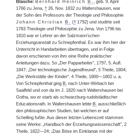
Blasche:
Bernhard Heinrich
B.
, geb. 9. April
1766 zu Jena,
†
26. Nov. 1832 zu Waltershausen, war
der Sohn des Professors der Theologie und Philosophie
Johann Christian
B.
(
†
1792) und studirte seit
1783 Theologie und Philosophie zu Jena. Von 1796 bis
1810 war er Lehrer an der Salzmann’schen
Erziehungsanstalt zu Schnepfenthal. Es war ihm hier der
Unterricht in Handarbeiten übertragen, und in Folge
davon erschienen von ihm eine Reihe praktischer
Anleitungen dazu. So „Der Papparbeiter", 1797, 5. Aufl.
1847; „Der technologische Jugendfreund“, 5 Theile, 1804;
„Die Werkstätte der Kinder“. 4 Theile, 1800—1802 u. a.
Von Schnepfenthal ging
B.
nach Unter-Wirbach bei
Saalfeld und von da im J. 1820 nach Waltershausen bei
Gotha, wo er starb als schwarzburg-rudolstädtischer
Educationsrath. In Waltershausen lebte
B.
ausschließlich
den philosophischen Studien, bei welchen er auf
Schelling fußte. Aus dieser letzten Lebenszeit stammen
seine Werke: „Handbuch der Erziehungswissenschaft", 2
Theile, 1822—24; „Das Böse im Einklange mit der