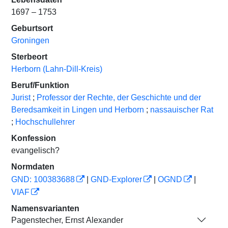
1697 – 1753
Geburtsort
Groningen
Sterbeort
Herborn (Lahn-Dill-Kreis)
Beruf/Funktion
Jurist
;
Professor der Rechte, der Geschichte und der
Beredsamkeit in Lingen und Herborn
;
nassauischer Rat
;
Hochschullehrer
Konfession
evangelisch?
Normdaten
GND: 100383688
|
GND-Explorer
|
OGND
|
VIAF
Namensvarianten
Pagenstecher, Ernst Alexander