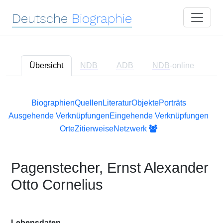
Deutsche
Biographie
Übersicht
NDB
ADB
NDB
-online
Biographien
Quellen
Literatur
Objekte
Porträts
Ausgehende Verknüpfungen
Eingehende Verknüpfungen
Orte
Zitierweise
Netzwerk
Pagenstecher, Ernst Alexander
Otto Cornelius
Lebensdaten