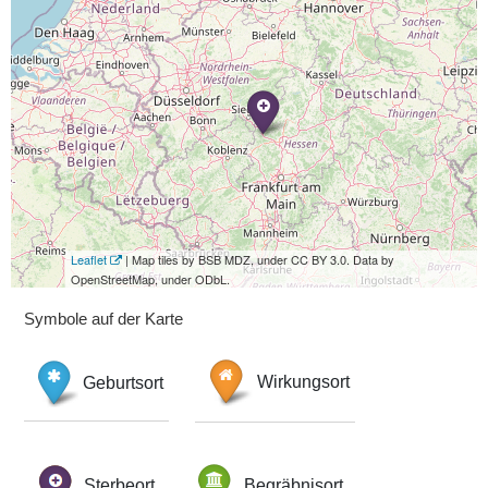
Leaflet
| Map tiles by BSB MDZ, under CC BY 3.0. Data by
OpenStreetMap, under ODbL.
Symbole auf der Karte
Geburtsort
Wirkungsort
Sterbeort
Begräbnisort