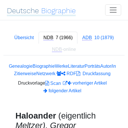
Deutsche
Biographie
Übersicht
NDB
7 (1966)
ADB
10 (1879)
NDB
-online
Genealogie
Biographie
Werke
Literatur
Porträts
Autor/in
Zitierweise
Netzwerk
RDF
Druckfassung
Druckvorlage
vorheriger Artikel
Scan
folgender Artikel
Haloander
(eigentlich
Meltzer), Gregor