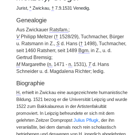
Jurist,
*
Zwickau,
†
7.9.1531 Venedig.
Genealogie
Aus Zwickauer
Ratsfam.
;
V
Philipp Meltzer (
†
1528/29), Tuchmacher, Bürger
u. Ratsmann in Z.,
S
d. Hans (
†
1498), Tuchmacher,
seit 1460 Ratsherr, seit 1489
Bgm.
in Z., u. d.
Gertrud Bremsig;
M
Margarethe (
n.
1471 -
n.
1531),
T
d. Hans
Schneider u. d. Magdalena Richter; ledig.
Biographie
H.
erhielt in Zwickau eine ausgezeichnete humanistische
Bildung. 1521 bezog er die Universität Leipzig und wurde
1522 zum Bakkalaureus in der Artistenfakultät
promoviert. In Leipzig befreundete er sich mit dem
gelehrten Zeitzer Dompropst
Julius Pflugk
, der ihn
veranlaßte, bei dem damals noch rein scholastisch
betriebenen und deswegen von
H.
innerlich abgelehnten