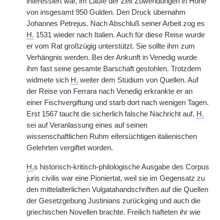
interessiert war, im Laufe der Zeit Zuwendungen in Höhe
von insgesamt 950 Gulden. Den Druck übernahm
Johannes Petrejus. Nach Abschluß seiner Arbeit zog es
H.
1531 wieder nach Italien. Auch für diese Reise wurde
er vom Rat großzügig unterstützt. Sie sollte ihm zum
Verhängnis werden. Bei der Ankunft in Venedig wurde
ihm fast seine gesamte Barschaft gestohlen. Trotzdem
widmete sich
H.
weiter dem Studium von Quellen. Auf
der Reise von Ferrara nach Venedig erkrankte er an
einer Fischvergiftung und starb dort nach wenigen Tagen.
Erst 1567 taucht die sicherlich falsche Nachricht auf,
H.
sei auf Veranlassung eines auf seinen
wissenschaftlichen Ruhm eifersüchtigen italienischen
Gelehrten vergiftet worden.
H.
s historisch-kritisch-philologische Ausgabe des Corpus
juris civilis war eine Pioniertat, weil sie im Gegensatz zu
den mittelalterlichen Vulgatahandschriften auf die Quellen
der Gesetzgebung Justinians zurückging und auch die
griechischen Novellen brachte. Freilich hafteten ihr wie