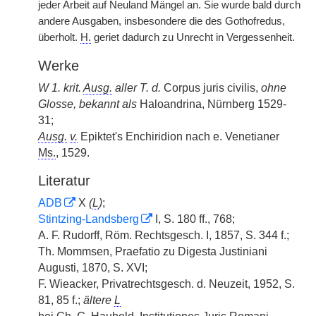
jeder Arbeit auf Neuland Mängel an. Sie wurde bald durch
andere Ausgaben, insbesondere die des Gothofredus,
überholt.
H.
geriet dadurch zu Unrecht in Vergessenheit.
Werke
W 1. krit.
Ausg.
aller T. d.
Corpus juris civilis,
ohne
Glosse, bekannt als
Haloandrina, Nürnberg 1529-
31;
Ausg.
v.
Epiktet's Enchiridion nach e. Venetianer
Ms.
, 1529.
Literatur
ADB
X
(
L
)
;
Stintzing-Landsberg
I, S. 180 ff., 768;
A. F. Rudorff, Röm. Rechtsgesch. I, 1857, S. 344 f.;
Th. Mommsen, Praefatio zu Digesta Justiniani
Augusti, 1870, S. XVI;
F. Wieacker, Privatrechtsgesch. d. Neuzeit, 1952, S.
81, 85 f.;
ältere
L