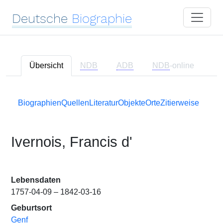
Deutsche
Biographie
Übersicht
NDB
ADB
NDB
-online
Biographien
Quellen
Literatur
Objekte
Orte
Zitierweise
Ivernois, Francis d'
Lebensdaten
1757-04-09 – 1842-03-16
Geburtsort
Genf