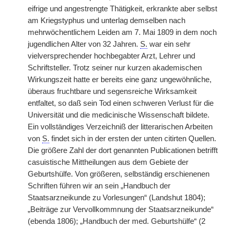
eifrige und angestrengte Thätigkeit, erkrankte aber selbst
am Kriegstyphus und unterlag demselben nach
mehrwöchentlichem Leiden am 7. Mai 1809 in dem noch
jugendlichen Alter von 32 Jahren.
S.
war ein sehr
vielversprechender hochbegabter Arzt, Lehrer und
Schriftsteller. Trotz seiner nur kurzen akademischen
Wirkungszeit hatte er bereits eine ganz ungewöhnliche,
überaus fruchtbare und segensreiche Wirksamkeit
entfaltet, so daß sein Tod einen schweren Verlust für die
Universität und die medicinische Wissenschaft bildete.
Ein vollständiges Verzeichniß der litterarischen Arbeiten
von
S.
findet sich in der ersten der unten citirten Quellen.
Die größere Zahl der dort genannten Publicationen betrifft
casuistische Mittheilungen aus dem Gebiete der
Geburtshülfe. Von größeren, selbständig erschienenen
Schriften führen wir an sein „Handbuch der
Staatsarzneikunde zu Vorlesungen“ (Landshut 1804);
„Beiträge zur Vervollkommnung der Staatsarzneikunde“
(ebenda 1806); „Handbuch der med. Geburtshülfe“ (2