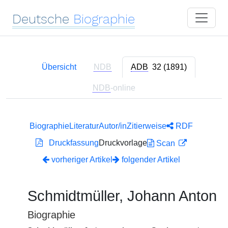
Deutsche
Biographie
Übersicht
NDB
ADB
32 (1891)
NDB
-online
Biographie
Literatur
Autor/in
Zitierweise
RDF
Druckfassung
Druckvorlage
Scan
vorheriger Artikel
folgender Artikel
Schmidtmüller, Johann Anton
Biographie