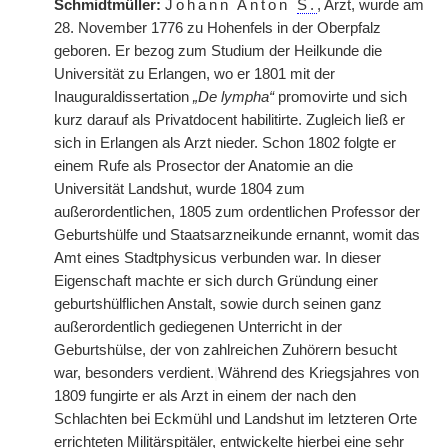
Schmidtmüller:
Johann Anton
S.
, Arzt, wurde am
28. November 1776 zu Hohenfels in der Oberpfalz
geboren. Er bezog zum Studium der Heilkunde die
Universität zu Erlangen, wo er 1801 mit der
Inauguraldissertation
„De lympha“
promovirte und sich
kurz darauf als Privatdocent habilitirte. Zugleich ließ er
sich in Erlangen als Arzt nieder. Schon 1802 folgte er
einem Rufe als Prosector der Anatomie an die
Universität Landshut, wurde 1804 zum
außerordentlichen, 1805 zum ordentlichen Professor der
Geburtshülfe und Staatsarzneikunde ernannt, womit das
Amt eines Stadtphysicus verbunden war. In dieser
Eigenschaft machte er sich durch Gründung einer
geburtshülflichen Anstalt, sowie durch seinen ganz
außerordentlich gediegenen Unterricht in der
Geburtshülse, der von zahlreichen Zuhörern besucht
war, besonders verdient.
|
Während des Kriegsjahres von
1809 fungirte er als Arzt in einem der nach den
Schlachten bei Eckmühl und Landshut im letzteren Orte
errichteten Militärspitäler, entwickelte hierbei eine sehr