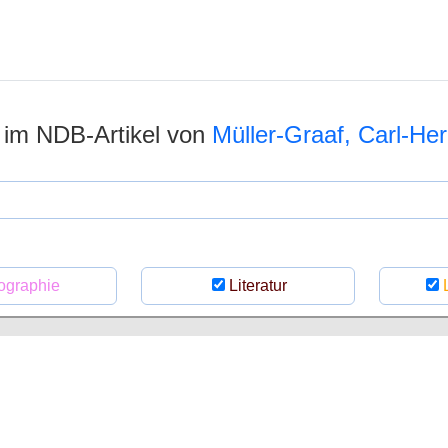
n im NDB-Artikel von
Müller-Graaf, Carl-H
ographie
Literatur
L