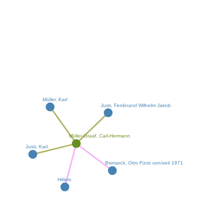
Müller, Karl
Justi, Ferdinand Wilhelm Jakob
Müller-Graaf, Carl-Hermann
Justi, Karl
Bismarck, Otto Fürst von/seit 1871
Hitlers