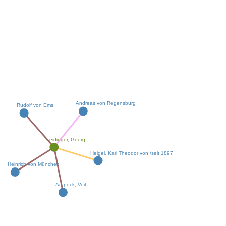
Andreas von Regensburg
Rudolf von Ems
Leidinger, Georg
Heigel, Karl Theodor von /seit 1897
Heinrich von München
Arnpeck, Veit