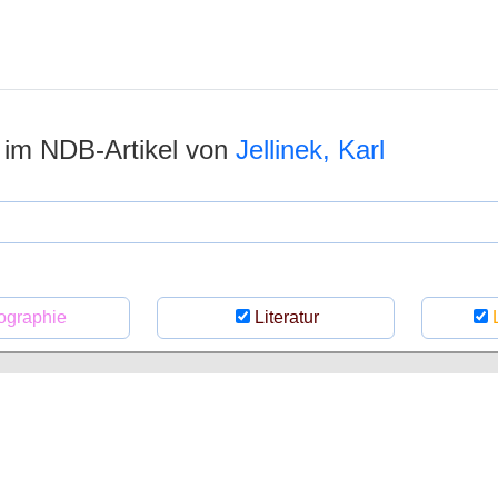
n im NDB-Artikel von
Jellinek, Karl
ographie
Literatur
L