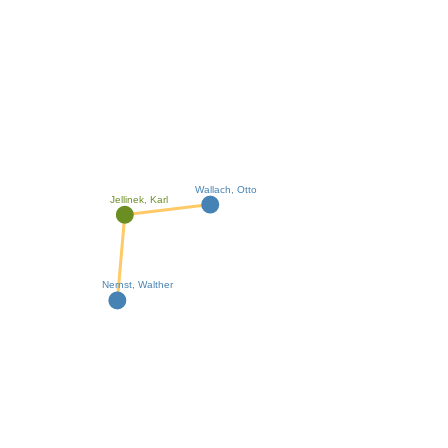
Wallach, Otto
Jellinek, Karl
Nernst, Walther