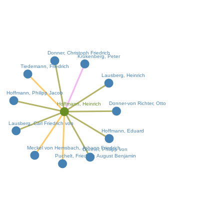
Donner, Christoph Friedrich
Krukenberg, Peter
Tiedemann, Friedrich
Lausberg, Heinrich
Hoffmann, Philipp Jacob
Donner-von Richter, Otto
Hoffmann, Heinrich
Lausberg, Carl Friedrich von
Hoffmann, Eduard
Meckel von Hemsbach, Johann Friedrich
Donner, Philipp von
Puchelt, Friedrich August Benjamin