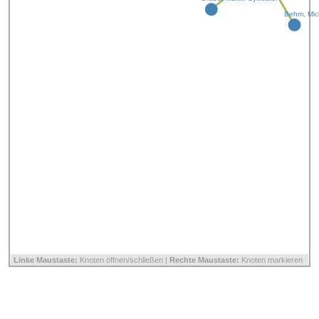
Behm, Mi
Linke Maustaste:
Knoten öffnen/schließen |
Rechte Maustaste:
Knoten markieren