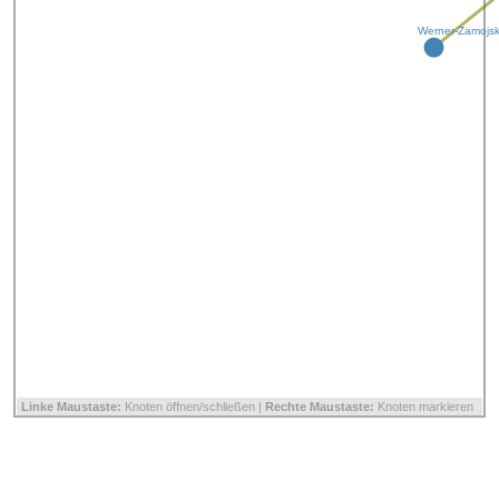
Werner-Zamojsk
Linke Maustaste:
Knoten öffnen/schließen |
Rechte Maustaste:
Knoten markieren