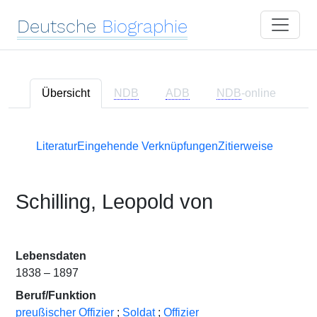
Deutsche
Biographie
Übersicht
NDB
ADB
NDB
-online
Literatur
Eingehende Verknüpfungen
Zitierweise
Schilling, Leopold von
Lebensdaten
1838 – 1897
Beruf/Funktion
preußischer Offizier
;
Soldat
;
Offizier