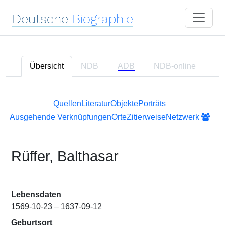
Deutsche
Biographie
Übersicht
NDB
ADB
NDB
-online
Quellen
Literatur
Objekte
Porträts
Ausgehende Verknüpfungen
Orte
Zitierweise
Netzwerk
Rüffer, Balthasar
Lebensdaten
1569-10-23 – 1637-09-12
Geburtsort