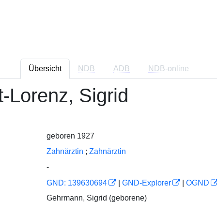
Übersicht
NDB
ADB
NDB
-online
-Lorenz, Sigrid
geboren 1927
Zahnärztin
;
Zahnärztin
-
GND: 139630694
|
GND-Explorer
|
OGND
Gehrmann, Sigrid (geborene)