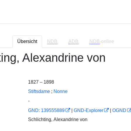
Übersicht
NDB
ADB
NDB
-online
ting, Alexandrine von
1827 – 1898
Stiftsdame
;
Nonne
-
GND: 139555889
|
GND-Explorer
|
OGND
Schlichting, Alexandrine von