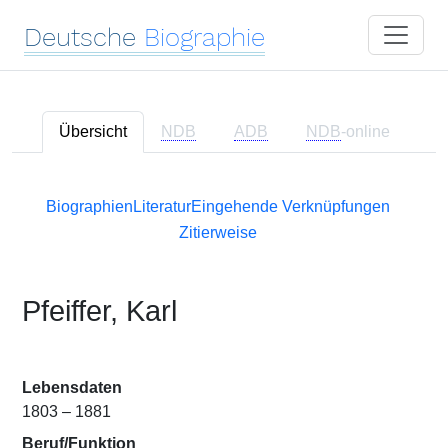
Deutsche
Biographie
Übersicht
NDB
ADB
NDB
-online
Biographien
Literatur
Eingehende Verknüpfungen
Zitierweise
Pfeiffer, Karl
Lebensdaten
1803 – 1881
Beruf/Funktion