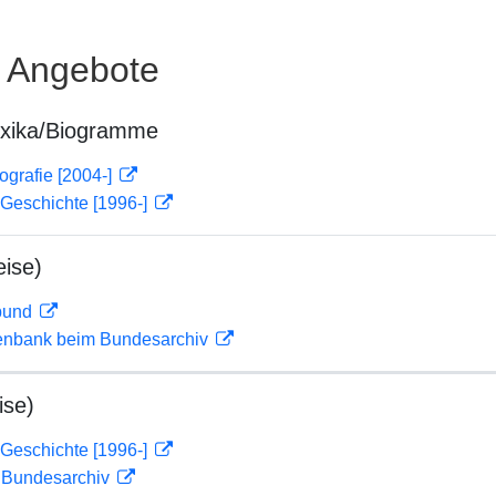
e Angebote
exika/Biogramme
ografie [2004-]
 Geschichte [1996-]
ise)
rbund
enbank beim Bundesarchiv
ise)
 Geschichte [1996-]
m Bundesarchiv