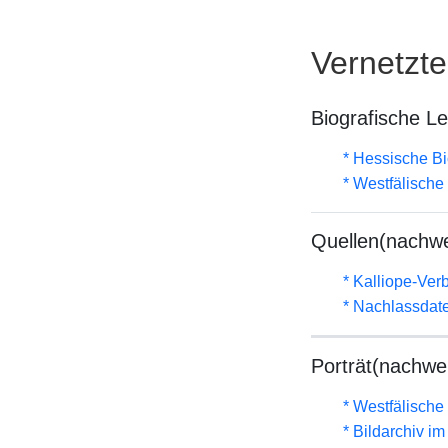
Vernetzt
Biografische L
* Hessische Bi
* Westfälische
Quellen(nachwe
* Kalliope-Ve
* Nachlassdat
Porträt(nachwe
* Westfälische
* Bildarchiv i