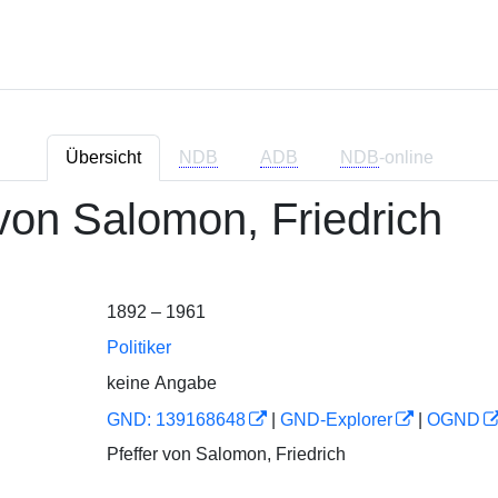
Übersicht
NDB
ADB
NDB
-online
 von Salomon, Friedrich
1892 – 1961
Politiker
keine Angabe
GND: 139168648
|
GND-Explorer
|
OGND
Pfeffer von Salomon, Friedrich