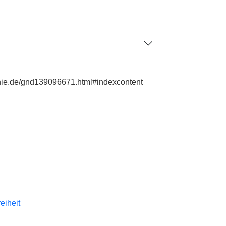
phie.de/gnd139096671.html#indexcontent
reiheit