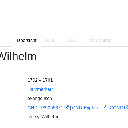
Übersicht
NDB
ADB
NDB
-online
Wilhelm
1702 – 1761
Hammerherr
evangelisch
GND: 139096671
|
GND-Explorer
|
OGND
Remy, Wilhelm