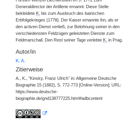
Fürsten Wenzel Liechtenstein im J. 1772 zum
Generaldirector der Artillerie ernannt. Diese Stelle
bekleidete
K.
bis zum Ausbruch des bairischen
Erbfolgekrieges (1778). Der Kaiser ernannte ihn, als er
den activen Dienst verließ, zur Belohnung seiner in den
verschiedensten Feldzügen geleisteten Dienste zum
Feldmarschall. Den Rest seiner Tage verlebte
K.
in Prag.
Autor/in
K. A.
Zitierweise
A., K., "Kinsky, Franz Ulrich" in: Allgemeine Deutsche
Biographie 15 (1882), S. 772-773 [Online-Version]; URL:
https://www.deutsche-
biographie.de/gnd138777225.html#adbcontent