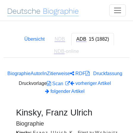
Deutsche
Biographie
Übersicht
NDB
ADB
15 (1882)
NDB
-online
Biographie
Autor/in
Zitierweise
RDF
Druckfassung
Druckvorlage
vorheriger Artikel
Scan
folgender Artikel
Kinsky, Franz Ulrich
Biographie
Kinsky:
Franz Ulrich
K.
, Fürst zu
Wchinitz