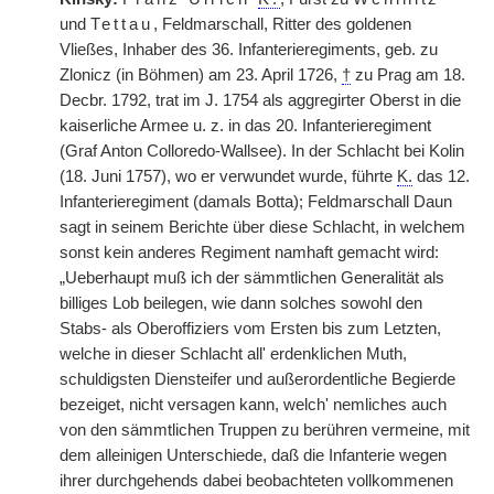
und
Tettau
, Feldmarschall, Ritter des goldenen
Vließes, Inhaber des 36. Infanterieregiments, geb. zu
Zlonicz (in Böhmen) am 23. April 1726,
†
zu Prag am 18.
Decbr. 1792, trat im J. 1754 als aggregirter Oberst in die
kaiserliche Armee u. z. in das 20. Infanterieregiment
(Graf Anton Colloredo-Wallsee). In der Schlacht bei Kolin
(18. Juni 1757), wo er verwundet wurde, führte
K.
das 12.
Infanterieregiment (damals Botta); Feldmarschall Daun
sagt in seinem Berichte über diese Schlacht, in welchem
sonst kein anderes Regiment namhaft gemacht wird:
„Ueberhaupt muß ich der sämmtlichen Generalität als
billiges Lob beilegen, wie dann solches sowohl den
Stabs- als Oberoffiziers vom Ersten bis zum Letzten,
welche in dieser Schlacht all' erdenklichen Muth,
schuldigsten Diensteifer und außerordentliche Begierde
bezeiget, nicht versagen kann, welch' nemliches auch
von den sämmtlichen Truppen zu berühren vermeine, mit
dem alleinigen Unterschiede, daß die Infanterie wegen
ihrer durchgehends dabei beobachteten vollkommenen