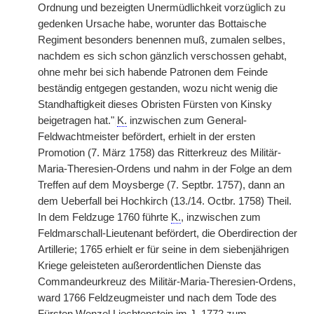
Ordnung und bezeigten Unermüdlichkeit vorzüglich zu
gedenken Ursache habe, worunter das Bottaische
Regiment besonders benennen muß, zumalen selbes,
nachdem es sich schon gänzlich verschossen gehabt,
ohne mehr bei sich habende Patronen dem Feinde
beständig entgegen gestanden, wozu nicht wenig die
Standhaftigkeit dieses Obristen Fürsten von Kinsky
beigetragen hat."
|
K.
inzwischen zum General-
Feldwachtmeister befördert, erhielt in der ersten
Promotion (7. März 1758) das Ritterkreuz des Militär-
Maria-Theresien-Ordens und nahm in der Folge an dem
Treffen auf dem Moysberge (7. Septbr. 1757), dann an
dem Ueberfall bei Hochkirch (13./14. Octbr. 1758) Theil.
In dem Feldzuge 1760 führte
K.
, inzwischen zum
Feldmarschall-Lieutenant befördert, die Oberdirection der
Artillerie; 1765 erhielt er für seine in dem siebenjährigen
Kriege geleisteten außerordentlichen Dienste das
Commandeurkreuz des Militär-Maria-Theresien-Ordens,
ward 1766 Feldzeugmeister und nach dem Tode des