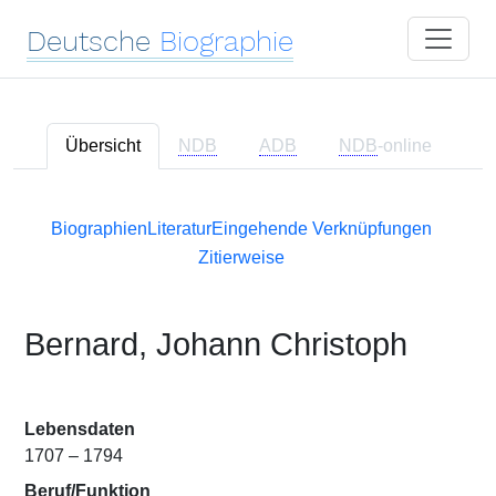
Deutsche
Biographie
Übersicht
NDB
ADB
NDB
-online
Biographien
Literatur
Eingehende Verknüpfungen
Zitierweise
Bernard, Johann Christoph
Lebensdaten
1707 – 1794
Beruf/Funktion