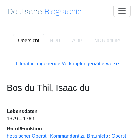
Deutsche
Biographie
Übersicht
NDB
ADB
NDB
-online
Literatur
Eingehende Verknüpfungen
Zitierweise
Bos du Thil, Isaac du
Lebensdaten
1679 – 1769
Beruf/Funktion
hessischer Oberst
;
Kommandant zu Braunfels
;
Oberst
;