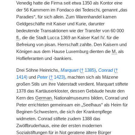
Venedig hatte die Firma seit etwa 1350 als Kontor eine
der 56 Kammern im Fondaco dei Tedeschi, genannt „das
Paradies“, für sich allein. Zum Warenhandel kamen
Geldgeschäfte mit Kaiser und Kurie, darunter
bedeutende Transaktionen wie der Transfer von 60 000
fl.
, die die Stadt Lucca 1369 an Kaiser Karl IV. für die
Befreiung von pisan. Herrschaft zahlte. Den Kaisern und
Königen aus dem Hause Luxemburg dienten die
M.
als
Hoflieferanten und -bankiers.
Drei Söhne Heinrichs,
Marquart
(
†
1385)
,
Conrad
(
†
1414)
und
Peter
(
†
1423)
, machten sich als Mäzene
großen Stils um ihre Vaterstadt verdient. Marquart stiftete
1378 das Kartäuserkloster, dessen Gebäude heute den
Kern des
German.
Nationalmuseums bilden, Conrad und
Peter errichteten gemeinsam ein „Seelhaus“ als Heim für
Beginen-Schwestern, die sich der Krankenpflege
widmeten. Conrad stiftete zudem 1388 das
Zwölfbruderhaus, eine der ersten modernen
Sozialstiftungen für in Not geratene ältere Bürger