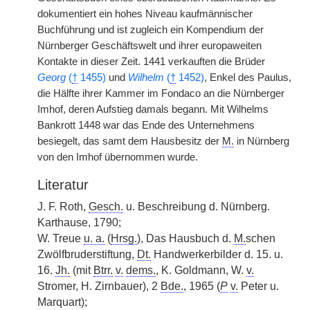
dokumentiert ein hohes Niveau kaufmännischer
Buchführung und ist zugleich ein Kompendium der
Nürnberger Geschäftswelt und ihrer europaweiten
Kontakte in dieser Zeit. 1441 verkauften die Brüder
Georg
(
†
1455)
und
Wilhelm
(
†
1452)
, Enkel des Paulus,
die Hälfte ihrer Kammer im Fondaco an die Nürnberger
Imhof, deren Aufstieg damals begann. Mit Wilhelms
Bankrott 1448 war das Ende des Unternehmens
besiegelt, das samt dem Hausbesitz der
M.
in Nürnberg
von den Imhof übernommen wurde.
Literatur
J. F. Roth,
Gesch.
u. Beschreibung d. Nürnberg.
Karthause, 1790;
W. Treue
u. a.
(
Hrsg.
), Das Hausbuch d.
M.
schen
Zwölfbruderstiftung,
Dt.
Handwerkerbilder d. 15. u.
16.
Jh.
(mit
Btrr.
v.
dems.
, K. Goldmann, W.
v.
Stromer, H. Zirnbauer), 2
Bde.
, 1965 (
P
v.
Peter u.
Marquart);