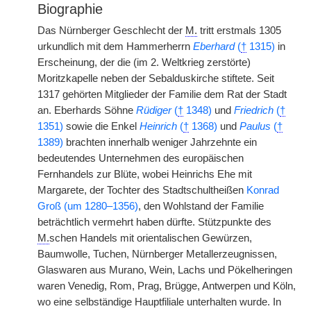
Biographie
Das Nürnberger Geschlecht der
M.
tritt erstmals 1305
urkundlich mit dem Hammerherrn
Eberhard
(
†
1315)
in
Erscheinung, der die (im 2. Weltkrieg zerstörte)
Moritzkapelle neben der Sebalduskirche stiftete. Seit
1317 gehörten Mitglieder der Familie dem Rat der Stadt
an. Eberhards Söhne
Rüdiger
(
†
1348)
und
Friedrich
(
†
1351)
sowie die Enkel
Heinrich
(
†
1368)
und
Paulus
(
†
1389)
brachten innerhalb weniger Jahrzehnte ein
bedeutendes Unternehmen des europäischen
Fernhandels zur Blüte, wobei Heinrichs Ehe mit
Margarete, der Tochter des Stadtschultheißen
Konrad
Groß (um 1280–1356)
, den Wohlstand der Familie
beträchtlich vermehrt haben dürfte. Stützpunkte des
M.
schen Handels mit orientalischen Gewürzen,
Baumwolle, Tuchen, Nürnberger Metallerzeugnissen,
Glaswaren aus Murano, Wein, Lachs und Pökelheringen
waren Venedig, Rom, Prag, Brügge, Antwerpen und Köln,
wo eine selbständige Hauptfiliale unterhalten wurde. In