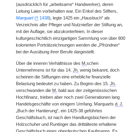
(ausdrücklich für „arbeitsame“ Handwerker), deren
Leitung Laien vorbehalten war. Ein Enkel des Stifters,
Marquart
(
†
1438
), legte 1425 ein „Hausbuch“ als
Verzeichnis aller Pfleger und Nutznießer der Stiftung an,
mit der Auflage, sie abzukonterfeien. In dieser
kulturgeschichtlich einzigartigen Sammlung von über 800
kolorierten Porträtzeichnungen werden die „Pfründner“
bei der Ausübung ihrer Berufe dargestellt.
Über die inneren Verhältnisse des
M.
schen
Unternehmens ist für das 14.
Jh.
wenig bekannt, doch
scheinen die Stiftungen eine erhebliche finanzielle
Belastung bedeutet zu haben. Zu Beginn des 15.
Jh.
verschwanden die
M.
bald aus der zeitgenössischen
Hochfinanz, trieben aber noch zwei Generationen lang
Handelsgeschäfte von einigem Umfang. Marquarts
d. J.
„Buch der Hantierung“, ein 1425-38 geführtes
Geschäftsbuch, ist nach den Handlungsbüchern der
Holzschuher und Runtinger das drittälteste erhaltene
Geschäftsbuch eines oberdeutschen Kaufmanns. Es