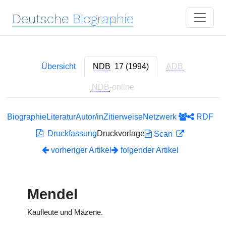
Deutsche
Biographie
Übersicht
NDB
17 (1994)
ADB
NDB
-online
Biographie
Literatur
Autor/in
Zitierweise
Netzwerk
RDF
Druckfassung
Druckvorlage
Scan
vorheriger Artikel
folgender Artikel
Mendel
Kaufleute und Mäzene.