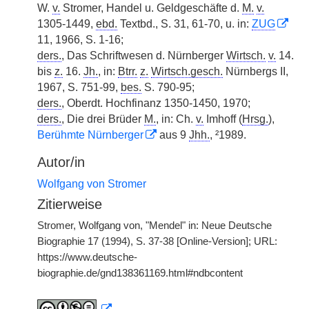
W.
v.
Stromer, Handel u. Geldgeschäfte d.
M.
v.
1305-1449,
ebd.
Textbd., S. 31, 61-70, u. in:
ZUG
11, 1966, S. 1-16;
ders.
, Das Schriftwesen d. Nürnberger
Wirtsch.
v.
14.
bis
z.
16.
Jh.
, in:
Btrr.
z.
Wirtsch.gesch.
Nürnbergs II,
1967, S. 751-99,
bes.
S. 790-95;
ders.
, Oberdt. Hochfinanz 1350-1450, 1970;
ders.
, Die drei Brüder
M.
, in: Ch.
v.
Imhoff (
Hrsg.
),
Berühmte Nürnberger
aus 9
Jhh.
, ²1989.
Autor/in
Wolfgang von Stromer
Zitierweise
Stromer, Wolfgang von, "Mendel" in: Neue Deutsche
Biographie 17 (1994), S. 37-38 [Online-Version]; URL:
https://www.deutsche-
biographie.de/gnd138361169.html#ndbcontent