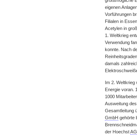
größtmögliche E
eigenen Anlagen
Vorführungen bra
Filialen in Esse
Acetylen in gro
1. Weltkrieg ent
Verwendung fand
konnte. Nach de
Reinheitsgraden
damals zahlreic
Elektroschweiß
Im 2. Weltkrieg
Energie voran. 
1000 Mitarbeite
Ausweitung des
Gesamtleitung 
GmbH
gehörte 
Brennschneidmas
der Hoechst
AG