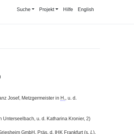
Suche
Projekt
Hilfe
English
)
anz Josef, Metzgermeister in
H.
, u. d.
 Unterseelbach, u. d. Katharina Kronier, 2)
-Griesheim
GmbH
,
Präs.
d.
IHK
Frankfurt (s.
L
).