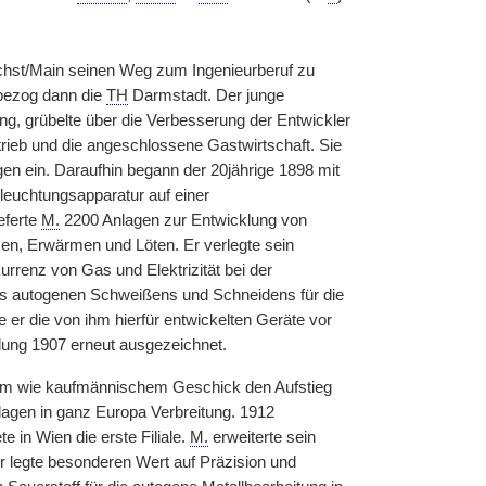
Höchst/Main seinen Weg zum Ingenieurberuf zu
bezog dann die
TH
Darmstadt. Der junge
g, grübelte über die Verbesserung der Entwickler
trieb und die angeschlossene Gastwirtschaft. Sie
gen ein. Daraufhin begann der 20jährige 1898 mit
leuchtungsapparatur auf einer
eferte
M.
2200 Anlagen zur Entwicklung von
n, Erwärmen und Löten. Er verlegte sein
renz von Gas und Elektrizität bei der
des autogenen Schweißens und Schneidens für die
er die von ihm hierfür entwickelten Geräte vor
lung 1907 erneut ausgezeichnet.
hem wie kaufmännischem Geschick den Aufstieg
lagen in ganz Europa Verbreitung. 1912
e in Wien die erste Filiale.
M.
erweiterte sein
r legte besonderen Wert auf Präzision und