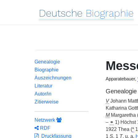
Deutsche
Biographie
Mess
Genealogie
Biographie
Auszeichnungen
Apparatebauer,
Literatur
Genealogie
Autor/in
V
Johann Matth
Zitierweise
Katharina Gottf
M
Margaretha 
Netzwerk
–
⚭
1) Höchst 
RDF
1922 Thea (
*
1
Druckfassung
1
S
, 1
T
,
u. a.
H