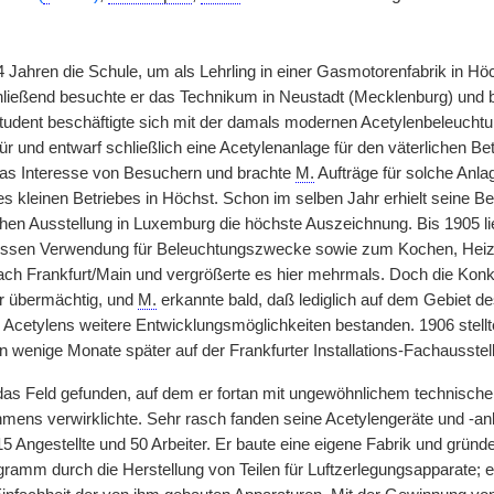
4 Jahren die Schule, um als Lehrling in einer Gasmotorenfabrik in 
ließend besuchte er das Technikum in Neustadt (Mecklenburg) und 
dent beschäftigte sich mit der damals modernen Acetylenbeleuchtun
r und entwarf schließlich eine Acetylenanlage für den väterlichen Be
das Interesse von Besuchern und brachte
M.
Aufträge für solche Anla
s kleinen Betriebes in Höchst. Schon im selben Jahr erhielt seine Be
ichen Ausstellung in Luxemburg die höchste Auszeichnung. Bis 1905 li
essen Verwendung für Beleuchtungszwecke sowie zum Kochen, Heize
h Frankfurt/Main und vergrößerte es hier mehrmals. Doch die Konkur
r übermächtig, und
M.
erkannte bald, daß lediglich auf dem Gebiet 
cetylens weitere Entwicklungsmöglichkeiten bestanden. 1906 stellte 
 wenige Monate später auf der Frankfurter Installations-Fachausstel
as Feld gefunden, auf dem er fortan mit ungewöhnlichem technisc
mens verwirklichte. Sehr rasch fanden seine Acetylengeräte und -an
15 Angestellte und 50 Arbeiter. Er baute eine eigene Fabrik und gründet
gramm durch die Herstellung von Teilen für Luftzerlegungsapparate; e