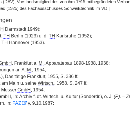
s (DAV), Vorstandsmitglied des von ihm 1919 mitbegründeten Verban
ied (1925) des Fachausschusses Schweißtechnik im
VDI
|
ngen
TH
Darmstadt 1949);
d.
TH
Berlin (1923) u. d.
TH
Karlsruhe (1952);
.
TH
Hannover (1953).
GmbH
, Frankfurt a.
M.
, Apparatebau 1898-1938, 1938;
erungen an A.
|
M.
, 1954;
.
), Das tätige Frankfurt, 1955, S. 386 ff.;
rt am Main u. seine
Wirtsch.
, 1958, S. 247 ff.;
f Messer
GmbH
, 1954;
GmbH
, in: Archiv f.
dt.
Wirtsch.
u. Kultur (Sonderdr.),
o. J.
(
P
). – 
n, in:
FAZ
v.
9.10.1987;