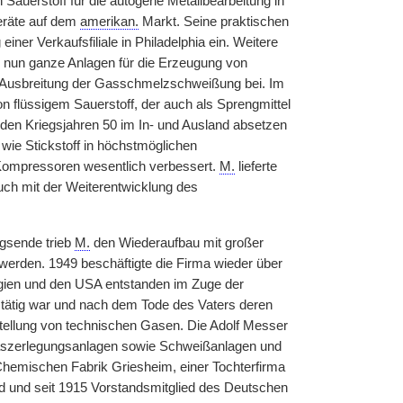
Sauerstoff für die autogene Metallbearbeitung in
Geräte auf dem
amerikan.
Markt. Seine praktischen
ner Verkaufsfiliale in Philadelphia ein. Weitere
 nun ganze Anlagen für die Erzeugung von
ur Ausbreitung der Gasschmelzschweißung bei. Im
on flüssigem Sauerstoff, der auch als Sprengmittel
n den Kriegsjahren 50 im In- und Ausland absetzen
wie Stickstoff in höchstmöglichen
Kompressoren wesentlich verbessert.
M.
lieferte
uch mit der Weiterentwicklung des
egsende trieb
M.
den Wiederaufbau mit großer
werden. 1949 beschäftigte die Firma wieder über
lgien und den USA entstanden im Zuge der
 tätig war und nach dem Tode des Vaters deren
ellung von technischen Gasen. Die Adolf Messer
 Gaszerlegungsanlagen sowie Schweißanlagen und
hemischen Fabrik Griesheim, einer Tochterfirma
ed und seit 1915 Vorstandsmitglied des Deutschen