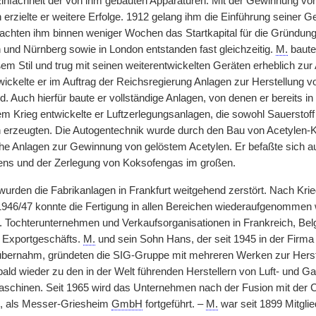
infachheit der von ihm gebauten Apparaturen. Mit der Gewinnung von 
 erzielte er weitere Erfolge. 1912 gelang ihm die Einführung seiner 
chten ihm binnen weniger Wochen das Startkapital für die Gründung ei
n und Nürnberg sowie in London entstanden fast gleichzeitig.
M.
baute
ßem Stil und trug mit seinen weiterentwickelten Geräten erheblich z
wickelte er im Auftrag der Reichsregierung Anlagen zur Herstellung v
. Auch hierfür baute er vollständige Anlagen, von denen er bereits i
m Krieg entwickelte er Luftzerlegungsanlagen, die sowohl Sauerstoff 
 erzeugten. Die Autogentechnik wurde durch den Bau von Acetylen-
he Anlagen zur Gewinnung von gelöstem Acetylen. Er befaßte sich a
ens und der Zerlegung von Koksofengas im großen.
 wurden die Fabrikanlagen in Frankfurt weitgehend zerstört. Nach Kri
1946/47 konnte die Fertigung in allen Bereichen wiederaufgenommen 
r. Tochterunternehmen und Verkaufsorganisationen in Frankreich, Be
 Exportgeschäfts.
M.
und sein Sohn Hans, der seit 1945 in der Firma
übernahm, gründeten die SIG-Gruppe mit mehreren Werken zur Herst
bald wieder zu den in der Welt führenden Herstellern von Luft- und
chinen. Seit 1965 wird das Unternehmen nach der Fusion mit der C
, als Messer-Griesheim
GmbH
fortgeführt. –
M.
war seit 1899 Mitgli