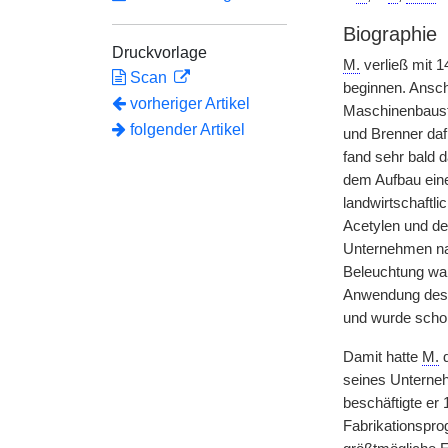
Biographie
Druckvorlage
M.
verließ mit 1
Scan
beginnen. Ansch
vorheriger Artikel
Maschinenbaustu
folgender Artikel
und Brenner dafü
fand sehr bald 
dem Aufbau eine
landwirtschaftl
Acetylen und d
Unternehmen nac
Beleuchtung wa
Anwendung des A
und wurde schon
Damit hatte
M.
d
seines Unterneh
beschäftigte er 
Fabrikationspro