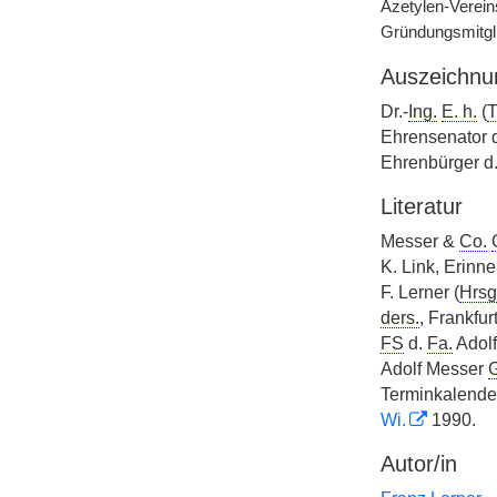
Azetylen-Verein
Gründungsmitgl
Auszeichnu
Dr.-
Ing.
E. h.
(
Ehrensenator 
Ehrenbürger d
Literatur
Messer &
Co.
K. Link, Erinn
F. Lerner (
Hrsg
ders.
, Frankfu
FS
d.
Fa.
Adol
Adolf Messer
Terminkalender
Wi.
1990.
Autor/in