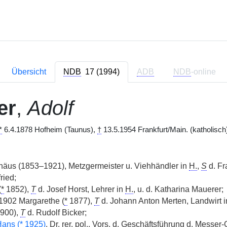
Übersicht
NDB
17 (1994)
ADB
NDB
-online
er
,
Adolf
*
6.4.1878 Hofheim (Taunus),
†
13.5.1954 Frankfurt/Main. (katholisch
äus (1853–1921), Metzgermeister u. Viehhändler in
H.
,
S
d. Fr
ried;
(
*
1852),
T
d. Josef Horst, Lehrer in
H.
, u. d. Katharina Mauerer;
1902 Margarethe (
*
1877),
T
d. Johann Anton Merten, Landwirt in
900),
T
d. Rudolf Bicker;
ans (
*
1925)
,
Dr. rer. pol.
,
Vors.
d. Geschäftsführung d. Messer