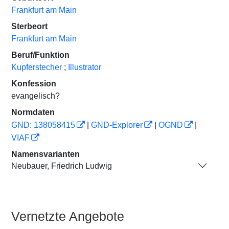
Frankfurt am Main
Sterbeort
Frankfurt am Main
Beruf/Funktion
Kupferstecher
;
Illustrator
Konfession
evangelisch?
Normdaten
GND: 138058415
|
GND-Explorer
|
OGND
|
VIAF
Namensvarianten
Neubauer, Friedrich Ludwig
Vernetzte Angebote