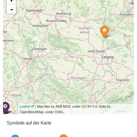
-
Leaflet
| Map tiles by BSB MDZ, under CC BY 3.0. Data by
OpenStreetMap, under ODbL.
Symbole auf der Karte