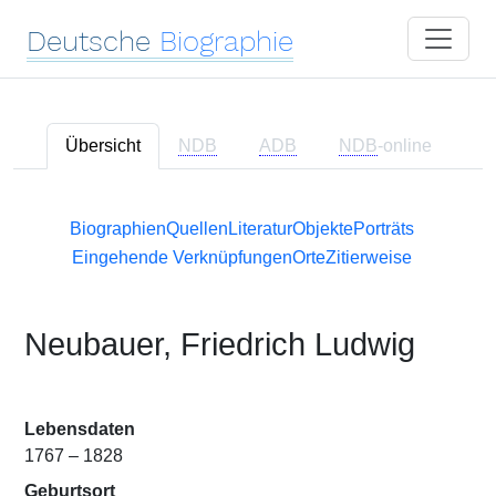
Deutsche
Biographie
Übersicht
NDB
ADB
NDB
-online
Biographien
Quellen
Literatur
Objekte
Porträts
Eingehende Verknüpfungen
Orte
Zitierweise
Neubauer, Friedrich Ludwig
Lebensdaten
1767 – 1828
Geburtsort