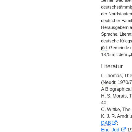
Seinen wachsen
deutschstämmige
der Nordstaaten
deutscher Fami
Herausgebern au
Sprache, Litera
deutsche Kriegs
jüd.
Gemeinde der
1875 mit dem „Je
Literatur
I. Thomas, The
(
Neudr.
1970/7
A Biographical
H. S. Morais, T
40;
C. Wittke, Th
K. J. R. Arndt 
DAB
;
Enc. Jud.
19