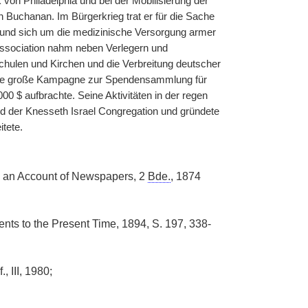
 von Philadelphia und bei der Mobilisierung der
Buchanan. Im Bürgerkrieg trat er für die Sache
e und sich um die medizinische Versorgung armer
ssociation nahm neben Verlegern und
chulen und Kirchen und die Verbreitung deutscher
r eine große Kampagne zur Spendensammlung für
0 $ aufbrachte. Seine Aktivitäten in der regen
d der Knesseth Israel Congregation und gründete
itete.
and an Account of Newspapers, 2
Bde.
, 1874
ents to the Present Time, 1894, S. 197, 338-
, III, 1980;