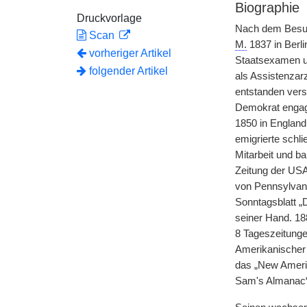
Biographie
Druckvorlage
Nach dem Besuc
Scan
M.
1837 in Berli
vorheriger Artikel
Staatsexamen un
folgender Artikel
als Assistenzarz
entstanden vers
Demokrat engag
1850 in Englan
emigrierte schli
Mitarbeit und ba
Zeitung der US
von Pennsylvania
Sonntagsblatt „
seiner Hand. 18
8 Tageszeitunge
Amerikanischer 
das „New Americ
Sam's Almanac“,