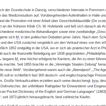
h der Grundschule in Danzig, verschiedener Internate in Pommern 
n das Medizinstudium auf. Vorübergehenden Aufenthalten in Halle und L
d die Promotion mit einer Arbeit über Gesichtsfeldausfälle (De scot
t an der früheren Klinik Ch. W. Hufelands und ließ sich danach als A
chiedene medizinische Abhandlungen sowie eine zweibändige „Geschi
ierte sich
M.
in den politischen Debatten jener Jahre. Nach dem Sche
d und den USA zunächst vergeblich um den Verkauf eines von ihm 
eßlich 1852 endgültig in die USA, wo er sich als praktischer Arzt in Phi
ld auch die finanzielle Beteiligung am 1838 gegründeten „Philadelphi
A, begann
M.
eine höchst erfolgreiche Karriere, die ihn zu einer füh
 machte. Seit 1855 brachte er die „Vereinigte Staaten Zeitung“ heraus
Die neue Welt“. Vorübergehend waren auch die „Abendpost“, „The Age
85 soll er schließlich fast 300 deutsch- und englischsprachige Presse
n. Große Verkaufszahlen erzielten auch seine deutschengl.
bzw.
deu
Dolmetscher, der unfehlbare Rathgeber für Einwanderer und Eingewan
an Pocket Dictionary of the English and German Languages“ (1883) e
 seit 1873 jährlich herausgebracht, fand zahlreiche Käufer.