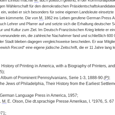
den Einfluß machte
M.
auch politisch geltend, in der Kommunalpolitik
n Wählerschaft für den demokratischen Präsidentschaftskandidaten 
 ein, wobei er sich besonders für seine eigenen Landsleute einsetzt
lien kümmerte. Die von
M.
1862 ins Leben gerufene German Press A
ch Lehrer und Pfarrer auf und setzte sich die Erhaltung deutscher S
tur und Kultur zum Ziel. Im Deutsch-Französischen Krieg leitete e
verwundete ein, die zahlreiche Nachahmer fand und schließlich 600 00
 Stadt blieben dagegen vergleichsweise bescheiden. Er war Mitglie
wish Record“ eine eigene jüdische Zeitschrift, die er 11 Jahre lang le
 History of Printing in America, with a Biography of Printers, 
5);
 Album of Prominent Pennsylvanians, Serie 1-3, 1888-90
(
P
)
;
he Jews of Philadelphia, Their History from the Earliest Settlem
e German Language Press in America, 1957;
u.
M.
E. Olson, Die dt.sprachige Presse Amerikas, I. ³1976, S. 67 f.
71;