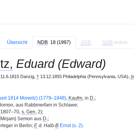
Übersicht
NDB
18 (1997)
ADB
NDB
-online
tz,
Eduard (Edward)
11.6.1815 Danzig,
†
13.12.1893 Philadelphia (Pennsylvania, USA).
(i
seit 1814 Morwitz) (1779–1848)
,
Kaufm.
in
D.
;
omon, aus Rabbinerfam in Schlawe;
(1807–70,
s. Gen.
2);
(Mirjam) Semon aus
D.
;
leger in Berlin;
E
d. Halb-
B
Ernst (s. 2)
.