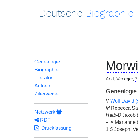
Deutsche
Biographie
Morwi
Genealogie
Biographie
Literatur
Arzt, Verleger,
*
Autor/in
Genealogie
Zitierweise
V
Wolf David (
M
Rebecca Sal
Netzwerk
Halb-B
Jakob 
RDF
–
⚭
Marianne 
Druckfassung
1
S
Joseph, Ver