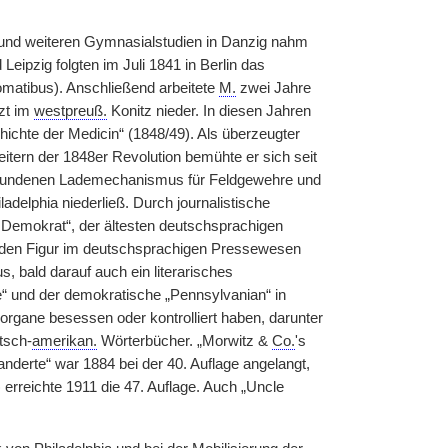
und weiteren Gymnasialstudien in Danzig nahm
eipzig folgten im Juli 1841 in Berlin das
omatibus). Anschließend arbeitete
M.
zwei Jahre
rzt im
westpreuß.
Konitz nieder. In diesen Jahren
chte der Medicin“ (1848/49). Als überzeugter
itern der 1848er Revolution bemühte er sich seit
erfundenen Lademechanismus für Feldgewehre und
ladelphia niederließ. Durch journalistische
a Demokrat“, der ältesten deutschsprachigen
renden Figur im deutschsprachigen Pressewesen
, bald darauf auch ein literarisches
“ und der demokratische „Pennsylvanian“ in
organe besessen oder kontrolliert haben, darunter
tsch-
amerikan.
Wörterbücher. „Morwitz &
Co.
's
derte“ war 1884 bei der 40. Auflage angelangt,
rreichte 1911 die 47. Auflage. Auch „Uncle